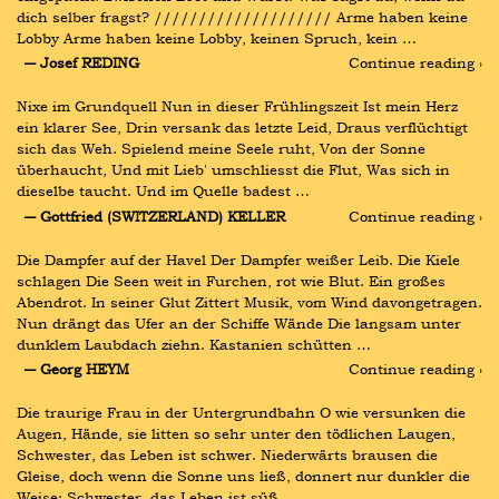
dich selber fragst? //////////////////// Arme haben keine 
Lobby Arme haben keine Lobby, keinen Spruch, kein …
― Josef REDING
Continue reading ›
Nixe im Grundquell Nun in dieser Frühlingszeit Ist mein Herz 
ein klarer See, Drin versank das letzte Leid, Draus verflüchtigt 
sich das Weh. Spielend meine Seele ruht, Von der Sonne 
überhaucht, Und mit Lieb' umschliesst die Flut, Was sich in 
dieselbe taucht. Und im Quelle badest …
― Gottfried (SWITZERLAND) KELLER
Continue reading ›
Die Dampfer auf der Havel Der Dampfer weißer Leib. Die Kiele 
schlagen Die Seen weit in Furchen, rot wie Blut. Ein großes 
Abendrot. In seiner Glut Zittert Musik, vom Wind davongetragen. 
Nun drängt das Ufer an der Schiffe Wände Die langsam unter 
dunklem Laubdach ziehn. Kastanien schütten …
― Georg HEYM
Continue reading ›
Die traurige Frau in der Untergrundbahn O wie versunken die 
Augen, Hände, sie litten so sehr unter den tödlichen Laugen, 
Schwester, das Leben ist schwer. Niederwärts brausen die 
Gleise, doch wenn die Sonne uns ließ, donnert nur dunkler die 
Weise: Schwester, das Leben ist süß …