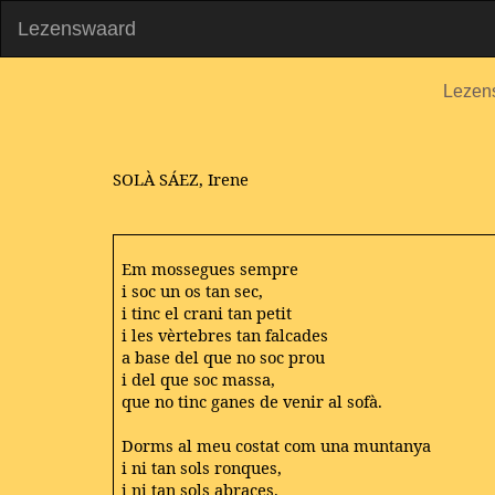
Lezenswaard
Lezen
SOLÀ
SÁEZ,
Irene
Em mossegues sempre
i soc un os tan sec,
i tinc el crani tan petit
i les vèrtebres tan falcades
a base del que no soc prou
i del que soc massa,
que no tinc ganes de venir al sofà.
Dorms al meu costat com una muntanya
i ni tan sols ronques,
i ni tan sols abraces.