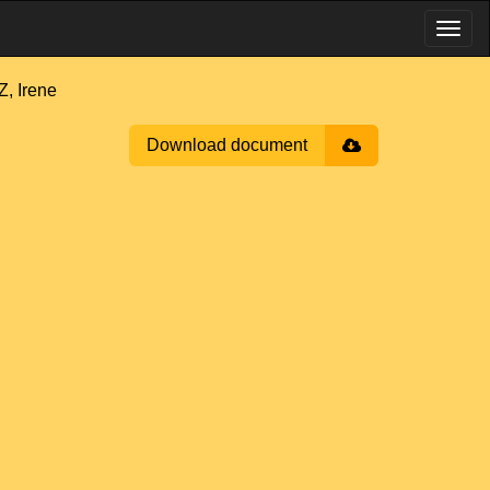
, Irene
Download document