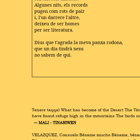
Algunes nits, els records
pugen com rots de pair
i, l'un darrere l'altre,
deixeu de ser homes
per ser literatura.
Dius que t'agrada la meva panxa rodona,
que un dia tindrà nens
no sabem de qui.
Tenere taqqal What has become of the Desert The Tén
have found refuge high in the mountains The birds no
― MALI - TINARIWEN
VELAZQUEZ, Consuelo Bésame mucho Bésame, bésame 