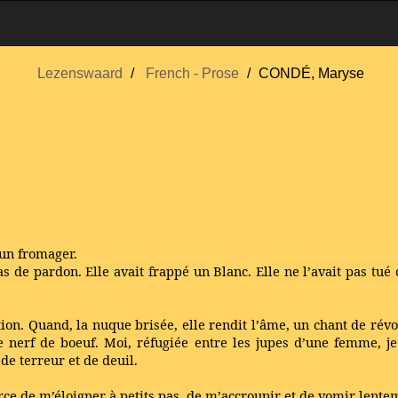
Lezenswaard
French - Prose
CONDÉ, Maryse
’un fromager.
s de pardon. Elle avait frappé un Blanc. Elle ne l’avait pas tué
ion. Quand, la nuque brisée, elle rendit l’âme, un chant de révol
de nerf de boeuf. Moi, réfugiée entre les jupes d’une femme, j
de terreur et de deuil.
orce de m’éloigner à petits pas, de m’accroupir et de vomir lente