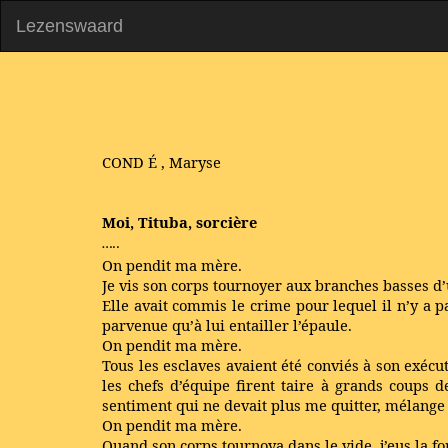
Lezenswaard
COND
É
, Maryse
Moi, Tituba, sorcière
…..
On pendit ma mère.
Je vis son corps tournoyer aux branches basses d
Elle avait commis le crime pour lequel il n’y a pa
parvenue qu’à lui entailler l’épaule.
On pendit ma mère.
Tous les esclaves avaient été conviés à son exécut
les chefs d’équipe firent taire à grands coups 
sentiment qui ne devait plus me quitter, mélange 
On pendit ma mère.
Quand son corps tournoya dans le vide, j’eus la f