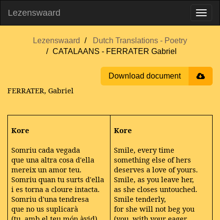
Lezenswaard
Lezenswaard
Dutch Translations - Poetry
CATALAANS - FERRATER Gabriel
Download document
FERRATER, Gabriel
Kore
Kore
Somriu cada vegada
Smile, every time
que una altra cosa d'ella
something else of hers
mereix un amor teu.
deserves a love of yours.
Somriu quan tu surts d'ella
Smile, as you leave her,
i es torna a cloure intacta.
as she closes untouched.
Somriu d'una tendresa
Smile tenderly,
que no us suplicarà
for she will not beg you
(tu, amb el teu món àvid)
(you, with your eager