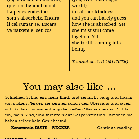
que li'n digueu bondat,
world)
i a penes endevines
to call her kindness,
som s'absorbeix. Encara
and you can barely guess
li cal sumar-se. Encara
how she is absorbed. Yet
va naixent el seu cos.
she must still come
together. Yet
she is still coming into
being.
Translation: Z. DE MEESTER)
You may also like …
Schlaflied Schlaf ein, mein Kind, und sei nicht bang und träum 
von stolzen Pferden sie kennen schon den Übergang und jagen 
mit Dir den Himmel entlang die weißen Sternenherden. Schlaf 
ein, mein Kind, und fürchte nicht Gespenster und Dämonen sie 
haben selber kein Gesicht und …
― Konstantin DUITS - WECKER
Continue reading ›