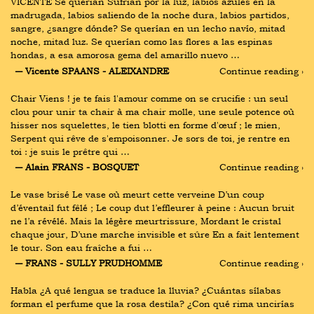
VICENTE Se querían Sufrían por la luz, labios azules en la 
madrugada, labios saliendo de la noche dura, labios partidos, 
sangre, ¿sangre dónde? Se querían en un lecho navío, mitad 
noche, mitad luz. Se querían como las flores a las espinas 
hondas, a esa amorosa gema del amarillo nuevo …
― Vicente SPAANS - ALEIXANDRE
Continue reading ›
Chair Viens ! je te fais l'amour comme on se crucifie : un seul 
clou pour unir ta chair à ma chair molle, une seule potence où 
hisser nos squelettes, le tien blotti en forme d'œuf ; le mien, 
Serpent qui rêve de s'empoisonner. Je sors de toi, je rentre en 
toi : je suis le prêtre qui …
― Alain FRANS - BOSQUET
Continue reading ›
Le vase brisé Le vase où meurt cette verveine D’un coup 
d’éventail fut fêlé ; Le coup dut l’effleurer à peine : Aucun bruit 
ne l’a révélé. Mais la légère meurtrissure, Mordant le cristal 
chaque jour, D’une marche invisible et sûre En a fait lentement 
le tour. Son eau fraîche a fui …
― FRANS - SULLY PRUDHOMME
Continue reading ›
Habla ¿A qué lengua se traduce la lluvia? ¿Cuántas sílabas 
forman el perfume que la rosa destila? ¿Con qué rima uncirías 