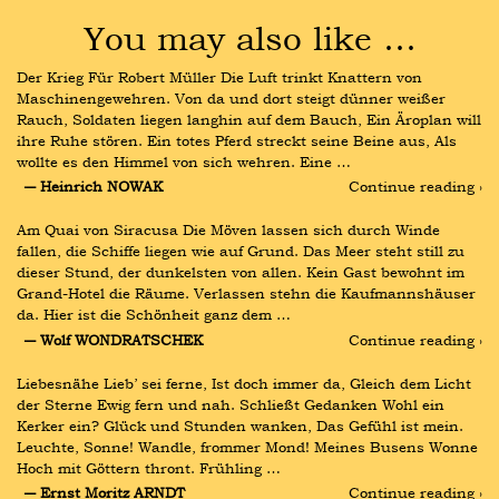
You may also like …
Der Krieg Für Robert Müller Die Luft trinkt Knattern von 
Maschinengewehren. Von da und dort steigt dünner weißer 
Rauch, Soldaten liegen langhin auf dem Bauch, Ein Äroplan will 
ihre Ruhe stören. Ein totes Pferd streckt seine Beine aus, Als 
wollte es den Himmel von sich wehren. Eine …
― Heinrich NOWAK
Continue reading ›
Am Quai von Siracusa Die Möven lassen sich durch Winde 
fallen, die Schiffe liegen wie auf Grund. Das Meer steht still zu 
dieser Stund, der dunkelsten von allen. Kein Gast bewohnt im 
Grand-Hotel die Räume. Verlassen stehn die Kaufmannshäuser 
da. Hier ist die Schönheit ganz dem …
― Wolf WONDRATSCHEK
Continue reading ›
Liebesnähe Lieb’ sei ferne, Ist doch immer da, Gleich dem Licht 
der Sterne Ewig fern und nah. Schließt Gedanken Wohl ein 
Kerker ein? Glück und Stunden wanken, Das Gefühl ist mein. 
Leuchte, Sonne! Wandle, frommer Mond! Meines Busens Wonne 
Hoch mit Göttern thront. Frühling …
― Ernst Moritz ARNDT
Continue reading ›