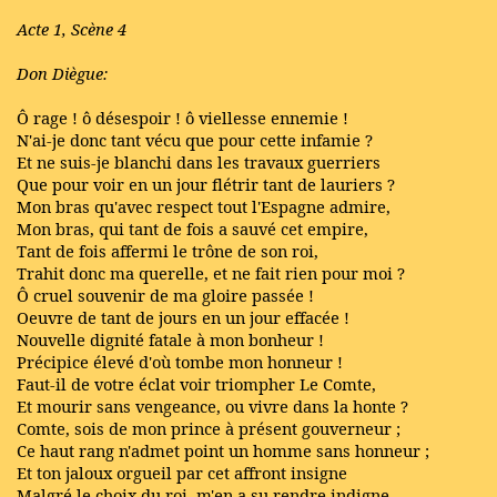
Acte 1, Scène 4
Don Diègue:
Ô rage ! ô désespoir ! ô viellesse ennemie !
N'ai-je donc tant vécu que pour cette infamie ?
Et ne suis-je blanchi dans les travaux guerriers
Que pour voir en un jour flétrir tant de lauriers ?
Mon bras qu'avec respect tout l'Espagne admire,
Mon bras, qui tant de fois a sauvé cet empire,
Tant de fois affermi le trône de son roi,
Trahit donc ma querelle, et ne fait rien pour moi ?
Ô cruel souvenir de ma gloire passée !
Oeuvre de tant de jours en un jour effacée !
Nouvelle dignité fatale à mon bonheur !
Précipice élevé d'où tombe mon honneur !
Faut-il de votre éclat voir triompher Le Comte,
Et mourir sans vengeance, ou vivre dans la honte ?
Comte, sois de mon prince à présent gouverneur ;
Ce haut rang n'admet point un homme sans honneur ;
Et ton jaloux orgueil par cet affront insigne
Malgré le choix du roi, m'en a su rendre indigne.