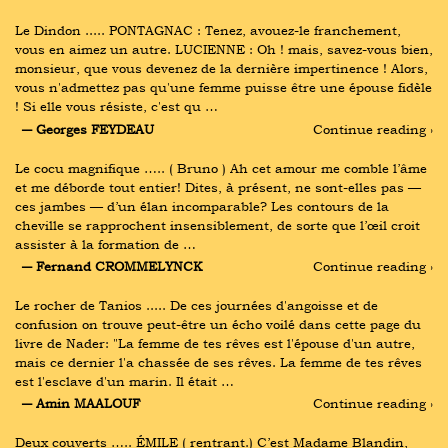
Le Dindon ..... PONTAGNAC : Tenez, avouez-le franchement, 
vous en aimez un autre. LUCIENNE : Oh ! mais, savez-vous bien, 
monsieur, que vous devenez de la dernière impertinence ! Alors, 
vous n'admettez pas qu'une femme puisse être une épouse fidèle 
! Si elle vous résiste, c'est qu …
― Georges FEYDEAU
Continue reading ›
Le cocu magnifique ….. ( Bruno ) Ah cet amour me comble l’âme 
et me déborde tout entier! Dites, à présent, ne sont-elles pas — 
ces jambes — d’un élan incomparable? Les contours de la 
cheville se rapprochent insensiblement, de sorte que l’œil croit 
assister à la formation de …
― Fernand CROMMELYNCK
Continue reading ›
Le rocher de Tanios ..... De ces journées d'angoisse et de 
confusion on trouve peut-être un écho voilé dans cette page du 
livre de Nader: "La femme de tes rêves est l'épouse d'un autre, 
mais ce dernier l'a chassée de ses rêves. La femme de tes rêves 
est l'esclave d'un marin. Il était …
― Amin MAALOUF
Continue reading ›
Deux couverts ….. ÉMILE ( rentrant.) C’est Madame Blandin, 