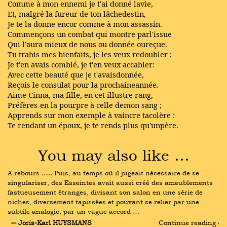
Comme à mon ennemi je t'ai donné lavie,
Et, malgré la fureur de ton lâchedestin,
Je te la donne encor comme à mon assassin.
Commençons un combat qui montre parl'issue
Qui l'aura mieux de nous ou donnée oureçue.
Tu trahis mes bienfaits, je les veux redoubler ;
Je t'en avais comblé, je t'en veux accabler:
Avec cette beauté que je t'avaisdonnée,
Reçois le consulat pour la prochaineannée.
Aime Cinna, ma fille, en cet illustre rang,
Préfères-en la pourpre à celle demon sang ;
Apprends sur mon exemple à vaincre tacolère :
Te rendant un époux, je te rends plus qu'unpère.
You may also like …
A rebours ….. Puis, au temps où il jugeait nécessaire de se 
singulariser, des Esseintes avait aussi créé des ameublements 
fastueusement étranges, divisant son salon en une série de 
niches, diversement tapissées et pouvant se relier par une 
subtile analogie, par un vague accord …
― Joris-Karl HUYSMANS
Continue reading ›