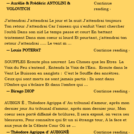
― Aurélie & Frédéric ANTOLINI & 
Continue 
VOLOVITCH
reading ›
J’attendrai J'attendrai Le jour et la nuit J'attendrai toujours 
Ton retour J'attendrai Car l'oiseau qui s'enfuit Vient chercher 
l'oubli Dans son nid Le temps passe et court En battant 
tristement Dans mon coeur si lourd Et pourtant, j'attendrai ton 
retour J'attendrai ….. Le vent m …
― Louis POTERAT
Continue reading ›
SOUFFLES Ecoute plus souvent  Les Choses que les Etres  La 
Voix du Feu s’entend , Entends la Voix de l’Eau.  Ecoute dans le 
Vent Le Buisson en sanglots :  C’est le Souffle des ancêtres. 
Ceux qui sont morts ne sont jamais partis : Ils sont dans 
l’Ombre qui s’éclaire Et dans l’ombre qui …
― Birago DIOP
Continue reading ›
AUBIGN É , Théodore Agrippa d’ Au tribunal d’amour, après mon 
dernier jour Au tribunal d’amour, après mon dernier jour, Mon 
coeur sera porté diffamé de brûlures, Il sera exposé, on verra ses 
blessures, Pour connaître qui fit un si étrange tour, A la face et 
aux yeux de la Céleste Cour Où se …
― Théodore Agrippa d' AUBIGNÉ
Continue reading ›