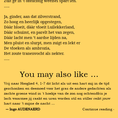
Zult ge in ’t ontuchtig weefsel spart’len.
…..
Ja, ginder, aan dat zilverstrand,
Zo hoog en heerlijk opgestegen,
Dààr bloeit, dààr vloeit Luilekkerland,
Dààr schuimt, en parelt het van zegen,
Dààr lacht men ’t aardse lijden na,
Men pluist en slurpt, men zuigt en lekt er
De vloeken als ambrozia,
Het zoute tranenvocht als nekter.
…..
You may also like …
Vrij naar Hooglied 4, 1-7 dit licht als uit een hart mij in de tijd 
geschonken en deemoed voor het gras de andere gedachten als 
zachte groene wind in 't hoekje van de zon nog ochtendfris je 
lach waarmee jij raakt en uren worden stil en stiller reikt jouw 
hart naar ’t mijne de nacht …
― Ingo AUDENAERD
Continue reading ›