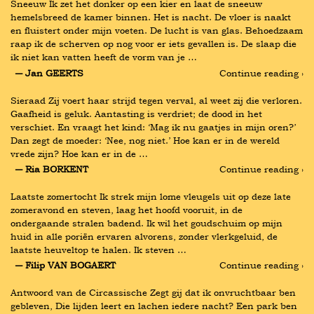
Sneeuw Ik zet het donker op een kier en laat de sneeuw 
hemelsbreed de kamer binnen. Het is nacht. De vloer is naakt 
en fluistert onder mijn voeten. De lucht is van glas. Behoedzaam 
raap ik de scherven op nog voor er iets gevallen is. De slaap die 
ik niet kan vatten heeft de vorm van je …
― Jan GEERTS
Continue reading ›
Sieraad Zij voert haar strijd tegen verval, al weet zij die verloren. 
Gaafheid is geluk. Aantasting is verdriet; de dood in het 
verschiet. En vraagt het kind: ‘Mag ik nu gaatjes in mijn oren?’ 
Dan zegt de moeder: ‘Nee, nog niet.’ Hoe kan er in de wereld 
vrede zijn? Hoe kan er in de …
― Ria BORKENT
Continue reading ›
Laatste zomertocht Ik strek mijn lome vleugels uit op deze late 
zomeravond en steven, laag het hoofd vooruit, in de 
ondergaande stralen badend. Ik wil het goudschuim op mijn 
huid in alle poriën ervaren alvorens, zonder vlerkgeluid, de 
laatste heuveltop te halen. Ik steven …
― Filip VAN BOGAERT
Continue reading ›
Antwoord van de Circassische Zegt gij dat ik onvruchtbaar ben 
gebleven, Die lijden leert en lachen iedere nacht? Een park ben 