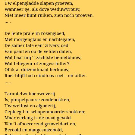
Uw elpengladde slapen groeven,
Wanneer ge, als dove weduwvrouw,
Niet meer kunt ruiken, zien noch proeven.
…..
De lente prale in rozengloed,
Met morgenglans en nachtegalen,
De zomer late een’ zilvervloed
Van paarlen op de velden dalen,
Wat baat mij ’t zachtste hemelblauw,
Wat leliegeur of zongeschitter?
Of ik al duizendmaal herkauw,
Roet blijft toch eindloos roet – en bitter.
…..
Tarantelwebbenweverij
Is, pimpelpaarse zondebokken,
Uw wellust en afgoderij,
Gepleegd in schapenmoordershokken;
Maar eerlang is de maat gevold
Van ’t afhoererend gruweldartlen,
Berooid en matgesuizebold,