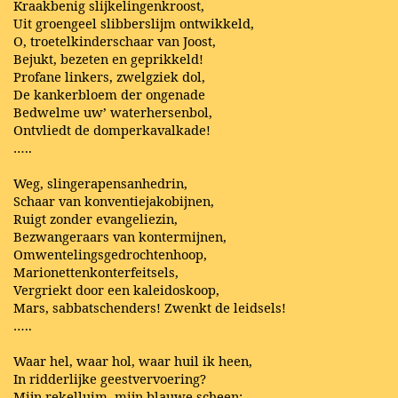
Kraakbenig slijkelingenkroost,
Uit groengeel slibberslijm ontwikkeld,
O, troetelkinderschaar van Joost,
Bejukt, bezeten en geprikkeld!
Profane linkers, zwelgziek dol,
De kankerbloem der ongenade
Bedwelme uw’ waterhersenbol,
Ontvliedt de domperkavalkade!
…..
Weg, slingerapensanhedrin,
Schaar van konventiejakobijnen,
Ruigt zonder evangeliezin,
Bezwangeraars van kontermijnen,
Omwentelingsgedrochtenhoop,
Marionettenkonterfeitsels,
Vergriekt door een kaleidoskoop,
Mars, sabbatschenders! Zwenkt de leidsels!
…..
Waar hel, waar hol, waar huil ik heen,
In ridderlijke geestvervoering?
Mijn rekelluim, mijn blauwe scheen: