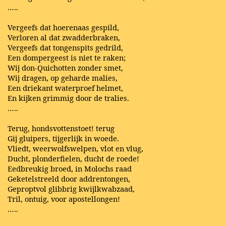
…..
Vergeefs dat hoerenaas gespild,
Verloren al dat zwadderbraken,
Vergeefs dat tongenspits gedrild,
Een dompergeest is niet te raken;
Wij don-Quichotten zonder smet,
Wij dragen, op geharde malies,
Een driekant waterproef helmet,
En kijken grimmig door de tralies.
…..
Terug, hondsvottenstoet! terug
Gij gluipers, tijgerlijk in woede.
Vliedt, weerwolfswelpen, vlot en vlug,
Ducht, plonderfielen, ducht de roede!
Eedbreukig broed, in Molochs raad
Geketelstreeld door addrentongen,
Geproptvol glibbrig kwijlkwabzaad,
Tril, ontuig, voor apostellongen!
…..