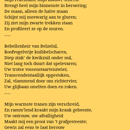
Brengt heel mijn binnenste in beroering;
De maan, alleen de halve maan
Schijnt mij meewarig aan te gluren;
Zij ziet mijn zwarte trekken staan
En profileert ze op de muren.
…..
Rebellenheir van Belzelul,
Roofvogelvrije knibbelscharen,
Diep zink’ de kwikzuil onder nul,
Niet lang toch duurt dat spelevaren;
Uw trotse vossenstaartenzwier,
Transcendentaallijk opgestoken,
Zal, vlammend door ons richtervier,
Uw glijbaan smelten doen en roken.
…..
Mijn warmste tranen zijn verschreid,
En ramm’lend kraakt mijn krank gebeente,
Uw ontrouw, uw afvalligheid
Maakt mij een prooi van ’t grafgesteente;
Gewis zal eens te laat berouw