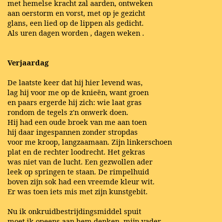
met hemelse kracht zal aarden, ontweken
aan oerstorm en vorst, met op je gezicht
glans, een lied op de lippen als gedicht.
Als uren dagen worden
,
dagen weken
.
Verjaardag
De laatste keer dat hij hier levend was,
lag hij voor me op de knieën, want groen
en paars ergerde hij zich: wie laat gras
rondom de tegels z'n onwerk doen.
Hij had een oude broek van me aan toen
hij daar ingespannen zonder stropdas
voor me kroop, langzaamaan. Zijn linkerschoen
plat en de rechter loodrecht. Het gekras
was niet van de lucht. Een gezwollen ader
leek op springen te staan. De rimpelhuid
boven zijn sok had een vreemde kleur wit.
Er was toen iets mis met zijn kunstgebit.
Nu ik onkruidbestrijdingsmiddel spuit
moet ik opeens aan hem denken, mijn vader.