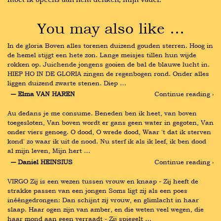
You may also like …
In de gloria Boven alles torenen duizend gouden sterren. Hoog in 
de hemel stijgt een hete zon. Lange meisjes tillen hun wijde 
rokken op. Juichende jongens gooien de bal de blauwe lucht in. 
HIEP HO IN DE GLORIA zingen de regenbogen rond. Onder alles 
liggen duizend zwarte stenen. Diep …
― Elma VAN HAREN
Continue reading ›
Au dedans je me consume. Beneden ben ik heet, van boven 
toegesloten, Van boven wordt er gans geen water in gegoten, Van 
onder viers genoeg. O dood, O wrede dood, Waar 't dat ik sterven 
kond' zo waar ik uit de nood. Nu sterf ik als ik leef, ik ben dood 
al mijn leven, Mijn hert …
― Daniel HEINSIUS
Continue reading ›
VIRGO Zij is een wezen tussen vrouw en knaap - Zij heeft de 
strakke passen van een jongen Soms ligt zij als een poes 
inééngedrongen: Dan schijnt zij vrouw, en glimlacht in haar 
slaap. Haar ogen zijn van amber, en die weten veel wegen, die 
haar mond aan geen verraadt - Zij spiegelt …