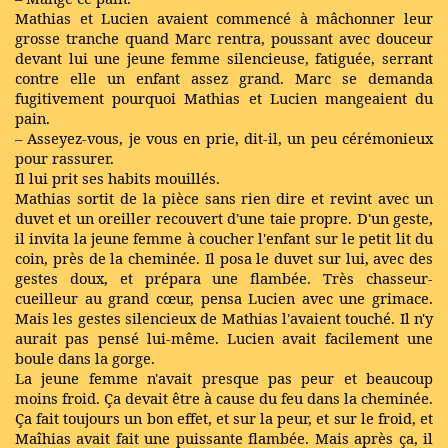
Mathias et Lucien avaient commencé à mâchonner leur
grosse tranche quand Marc rentra, poussant avec douceur
devant lui une jeune femme silencieuse, fatiguée, serrant
contre elle un enfant assez grand. Marc se demanda
fugitivement pourquoi Mathias et Lucien mangeaient du
pain.
– Asseyez-vous, je vous en prie, dit-il, un peu cérémonieux
pour rassurer.
Il lui prit ses habits mouillés.
Mathias sortit de la pièce sans rien dire et revint avec un
duvet et un oreiller recouvert d'une taie propre. D'un geste,
il invita la jeune femme à coucher l'enfant sur le petit lit du
coin, près de la cheminée. Il posa le duvet sur lui, avec des
gestes doux, et prépara une flambée. Très chasseur-
cueilleur au grand cœur, pensa Lucien avec une grimace.
Mais les gestes silencieux de Mathias l'avaient touché. Il n'y
aurait pas pensé lui-même. Lucien avait facilement une
boule dans la gorge.
La jeune femme n'avait presque pas peur et beaucoup
moins froid. Ça devait être à cause du feu dans la cheminée.
Ça fait toujours un bon effet, et sur la peur, et sur le froid, et
Maîhias avait fait une puissante flambée. Mais après ça, il