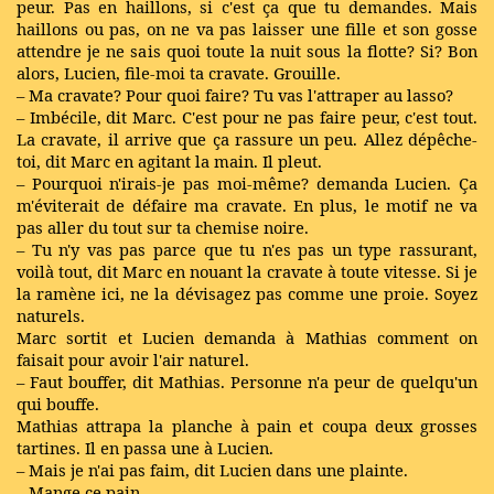
peur. Pas en haillons, si c'est ça que tu demandes. Mais
haillons ou pas, on ne va pas laisser une fille et son gosse
attendre je ne sais quoi toute la nuit sous la flotte? Si? Bon
alors, Lucien, file-moi ta cravate. Grouille.
– Ma cravate? Pour quoi faire? Tu vas l'attraper au lasso?
– Imbécile, dit Marc. C'est pour ne pas faire peur, c'est tout.
La cravate, il arrive que ça rassure un peu. Allez dépêche-
toi, dit Marc en agitant la main. Il pleut.
– Pourquoi n'irais-je pas moi-même? demanda Lucien. Ça
m'éviterait de défaire ma cravate. En plus, le motif ne va
pas aller du tout sur ta chemise noire.
– Tu n'y vas pas parce que tu n'es pas un type rassurant,
voilà tout, dit Marc en nouant la cravate à toute vitesse. Si je
la ramène ici, ne la dévisagez pas comme une proie. Soyez
naturels.
Marc sortit et Lucien demanda à Mathias comment on
faisait pour avoir l'air naturel.
– Faut bouffer, dit Mathias. Personne n'a peur de quelqu'un
qui bouffe.
Mathias attrapa la planche à pain et coupa deux grosses
tartines. Il en passa une à Lucien.
– Mais je n'ai pas faim, dit Lucien dans une plainte.
– Mange ce pain.