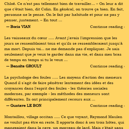
Chloé. Ce n’est pas tellement bien de travailler… – On leur a dit 
que c’était bien, dit Colin. En général, on trouve ça bien. En fait, 
personne ne le pense. On le fait par habitude et pour ne pas y 
penser, justement. – En tout …
― Boris VIAN
Continue reading ›
Les vaisseaux du cœur ..... Avant j'avais l'impression que les 
jours se ressemblaient tous et qu'ils se ressembleraient jusqu'à 
ma mort. Depuis toi... ne me demande pas d'expliquer. Je sais 
seulement que je veux te garder dans ma vie, et dans mes bras 
de temps en temps si tu le veux …
― Benoîte GROULT
Continue reading ›
La psychologie des foules ….. Les moyens d’action des meneurs 
Quand il s'agit de faire pénétrer lentement des idées et des 
croyances dans l'esprit des foules - les théories sociales 
modernes, par exemple - les méthodes des meneurs sont 
différentes. Ils ont principalement recours aux …
― Gustave LE BON
Continue reading ›
Montaillou, village occitan ..... Ce que voyant, Raymond Maulen 
ne voulut pas être en reste. Il apporta donc à ses trois hôtes, qui 
mangeaient dans la cave, un morceau de lard. Mais c'était sans 