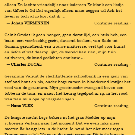
alleen En lachte vriendelijk naar iedereen Er klonk een liedje 
van Gilberto Gil Dat eigenlijk alleen maar zeggen wil Ach het 
leven is toch al zo kort dat ik …
― Johan VERMINNEN
Continue reading ›
Geluk Omdat ik geen honger, geen dorst lijd, een huis heb, een 
baan, een voorbeeldig gezin, duizend boeken, van Sade tot 
Grimm, gezondheid, een trouwe maîtresse, veel tijd voor kunst 
en liefde of wat daarop lijkt, de wereld kan zien, mijn tuin 
cultiveren, duizend gedichten opnieuw …
― Charles DUCAL
Continue reading ›
Geranium Vanuit de slechtzittende schoolbank in een geur van 
stof oud hout en pis, onder hoge ramen in bladderend kozijn: het 
rood van de geranium. Mijn grootmoeder zwoegend boven een 
tobbe in de tuin, en naast het keurig tegelpad in rij, in het rood 
waarvan mijn opa op vergaderingen …
― Hans VLEK
Continue reading ›
De langste nacht Lege bekers in het gras Modder op mijn 
schoenen Verlang naar het moment Dat we even niks meer 
moeten Er hangt iets in de lucht Je houd het niet meer tegen 
Tranen van geluk We gaan dit nooit vergeten Dit is de langste 