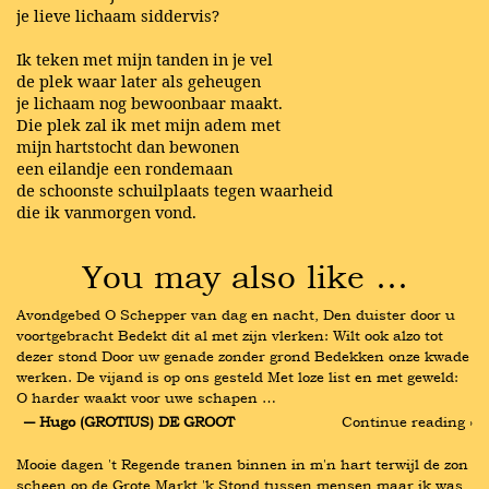
je lieve lichaam siddervis?
Ik teken met mijn tanden in je vel
de plek waar later als geheugen
je lichaam nog bewoonbaar maakt.
Die plek zal ik met mijn adem met
mijn hartstocht dan bewonen
een eilandje een rondemaan
de schoonste schuilplaats tegen waarheid
die ik vanmorgen vond.
You may also like …
Avondgebed O Schepper van dag en nacht, Den duister door u 
voortgebracht Bedekt dit al met zijn vlerken: Wilt ook alzo tot 
dezer stond Door uw genade zonder grond Bedekken onze kwade 
werken. De vijand is op ons gesteld Met loze list en met geweld: 
O harder waakt voor uwe schapen …
― Hugo (GROTIUS) DE GROOT
Continue reading ›
Mooie dagen 't Regende tranen binnen in m'n hart terwijl de zon 
scheen op de Grote Markt 'k Stond tussen mensen maar ik was 