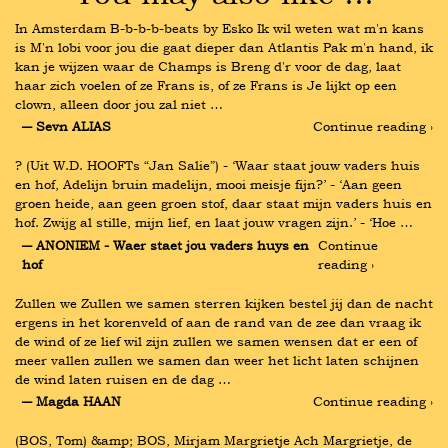
In Amsterdam B-b-b-b-beats by Esko Ik wil weten wat m'n kans 
is M'n lobi voor jou die gaat dieper dan Atlantis Pak m'n hand, ik 
kan je wijzen waar de Champs is Breng d'r voor de dag, laat 
haar zich voelen of ze Frans is, of ze Frans is Je lijkt op een 
clown, alleen door jou zal niet …
― Sevn ALIAS
Continue reading ›
? (Uit W.D. HOOFTs “Jan Salie”) - ‘Waar staat jouw vaders huis 
en hof, Adelijn bruin madelijn, mooi meisje fijn?’ - ‘Aan geen 
groen heide, aan geen groen stof, daar staat mijn vaders huis en 
hof. Zwijg al stille, mijn lief, en laat jouw vragen zijn.’ - ‘Hoe …
― ANONIEM - Waer staet jou vaders huys en 
Continue 
hof
reading ›
Zullen we Zullen we samen sterren kijken bestel jij dan de nacht 
ergens in het korenveld of aan de rand van de zee dan vraag ik 
de wind of ze lief wil zijn zullen we samen wensen dat er een of 
meer vallen zullen we samen dan weer het licht laten schijnen 
de wind laten ruisen en de dag …
― Magda HAAN
Continue reading ›
(BOS, Tom) &amp; BOS, Mirjam Margrietje Ach Margrietje, de 