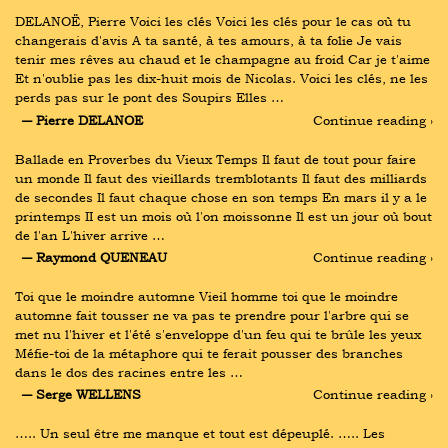
DELANOË, Pierre Voici les clés Voici les clés pour le cas où tu 
changerais d'avis A ta santé, à tes amours, à ta folie Je vais 
tenir mes rêves au chaud et le champagne au froid Car je t'aime 
Et n'oublie pas les dix-huit mois de Nicolas. Voici les clés, ne les 
perds pas sur le pont des Soupirs Elles …
― Pierre DELANOE
Continue reading ›
Ballade en Proverbes du Vieux Temps Il faut de tout pour faire 
un monde Il faut des vieillards tremblotants Il faut des milliards 
de secondes Il faut chaque chose en son temps En mars il y a le 
printemps II est un mois où l'on moissonne Il est un jour où bout 
de l'an L'hiver arrive …
― Raymond QUENEAU
Continue reading ›
Toi que le moindre automne Vieil homme toi que le moindre 
automne fait tousser ne va pas te prendre pour l'arbre qui se 
met nu l'hiver et l'été s'enveloppe d'un feu qui te brûle les yeux 
Méfie-toi de la métaphore qui te ferait pousser des branches 
dans le dos des racines entre les …
― Serge WELLENS
Continue reading ›
….. Un seul être me manque et tout est dépeuplé. ….. Les 