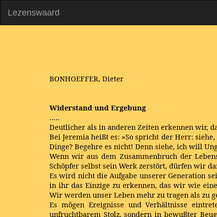
Lezenswaard
BONHOEFFER, Dieter
Widerstand und Ergebung
…..
Deutlicher als in anderen Zeiten erkennen wir, d
Bei Jeremia heißt es: »So spricht der Herr: siehe
Dinge? Begehre es nicht! Denn siehe, ich will Un
Wenn wir aus dem Zusammenbruch der Lebensgü
Schöpfer selbst sein Werk zerstört, dürfen wir 
Es wird nicht die Aufgabe unserer Generation s
in ihr das Einzige zu erkennen, das wir wie ei
Wir werden unser Leben mehr zu tragen als zu ge
Es mögen Ereignisse und Verhältnisse eintr
unfruchtbarem Stolz, sondern in bewußter Beug