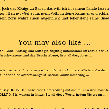
 Joch des Königs zu Babel, das will ich in seinem Lande lasse
e zum Herrn«. »Gehe hin, mein Volk, in deine Kammer und schließ
 sein Zorn währt einen Augenblick und lebenslang seine Gna
You may also like …
iegen, Ende, Anfang und Mitte gleichgültig miteinander im Staub der J
erschwiegene und das Beschriebene, liegt all das, ob es …
 Einzelner sich auszusprechen. Es ist nicht materielle Not, die ihn z
t: nationaler Untertanengeist, soziale Umklammerung …
n Gay DUCAT Ich habe eine Unterredung mit dir im Sinn und möchte ni
LLY 0, Sir, warum kränken Sie all diese Worte, indem Sie sie an …