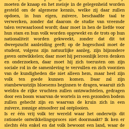
moeten de knaap en het meisje in de gelegenheid worden
gesteld om de algemene kennis, welke zij daar zullen
opdoen, in hun eigen, zuivere, beschaafde taal te
verwerken, zonder dat daarom de studie van vreemde
talen verwaarloosd wordt; daar moet in hen de liefde voor
hun stam en hun volk worden opgewekt en de trots op hun
nationaliteit worden gekweekt, zonder dat dit tot
dweepzucht aanleiding geeft; op de hogeschool moet de
student, volgens zijn natuurlijke aanleg, zijn bijzondere
gaven ontwikkelen; daar moet hij persoonlijk leren denken
en onderzoeken, daar moet hij zich toerusten om zijn
sociale rol in de samenleving te vervullen en zich voorzien
van de kundigheden die niet alleen hem, maar heel zijn
volk ten goede kunnen komen. Daar zal zijn
stambewustzijn bloesems beginnen te dragen, waaruit zich
weldra de rijke vruchten zullen ontzwachtelen, gedragen
door een boom waarvan de wortels in een gezonden bodem
zullen gehecht zijn en waarvan de kruin zich in een
zuivere, zonnige atmosfeer zal ontplooien.
Is er één vrij volk ter wereld waar het onderwijs dit
rationele ontwikkelingsproces niet doormaakt? Ik ken er
slechts één enkel en dat volk bewoont een land, waar de