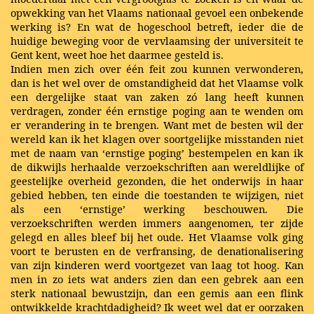
opwekking van het Vlaams nationaal gevoel een onbekende
werking is? En wat de hogeschool betreft, ieder die de
huidige beweging voor de vervlaamsing der universiteit te
Gent kent, weet hoe het daarmee gesteld is.
Indien men zich over één feit zou kunnen verwonderen,
dan is het wel over de omstandigheid dat het Vlaamse volk
een dergelijke staat van zaken zó lang heeft kunnen
verdragen, zonder één ernstige poging aan te wenden om
er verandering in te brengen. Want met de besten wil der
wereld kan ik het klagen over soortgelijke misstanden niet
met de naam van ‘ernstige poging’ bestempelen en kan ik
de dikwijls herhaalde verzoekschriften aan wereldlijke of
geestelijke overheid gezonden, die het onderwijs in haar
gebied hebben, ten einde die toestanden te wijzigen, niet
als een ‘ernstige’ werking beschouwen. Die
verzoekschriften werden immers aangenomen, ter zijde
gelegd en alles bleef bij het oude. Het Vlaamse volk ging
voort te berusten en de verfransing, de denationalisering
van zijn kinderen werd voortgezet van laag tot hoog. Kan
men in zo iets wat anders zien dan een gebrek aan een
sterk nationaal bewustzijn, dan een gemis aan een flink
ontwikkelde krachtdadigheid? Ik weet wel dat er oorzaken