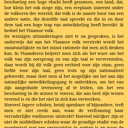
beschaving een hoge vlucht heeft genomen, een land, dat,
hoe klein het ook moge zijn, een ereplaats inneemt onder
de volkeren der wereld; dat volk is de naaste buur van een
andere natie, die dezelfde taal spreekt en die in en door
deze taal een hoge trap van ontwikkeling heeft bereikt: ik
bedoel het Vlaamse volk.
De weinigen uitzonderingen niet te na gesproken, is het
onderwijs dat aan het Vlaamse volk verstrekt wordt het
onnatuurlijkste en het minst rationele dat men zich denken
kan. In Vlaanderen beijvert men zich als het ware om het
volk van zijn oorsprong en van zijn taal te vervreemden,
daar wordt bij dit volk geen eerbied voor zijn stam, geen
liefde voor zijn taal, geen trots op zijn nationaliteit
gekweekt, maar doet men al het mogelijke om het aan zijn
natuurlijke ontwikkelingsgang te onttrekken, om het van
zijn aangeduide levensweg af te leiden, om het een
beschaving in de armen te voeren, die aan heel zijn wezen
vreemd is en die het niet in zich kan verwerken.
Hoeveel lagere scholen, hetzij openbare of bijzondere, treft
men er niet reeds aan, waar de verfransing haar
verraderlijke voelhorens uitstrekt? Hoeveel talrijker zijn er
niet de middelbare scholen waar de grondige studie van de
moedertaal met een vergrootglas te zoeken is en waar de