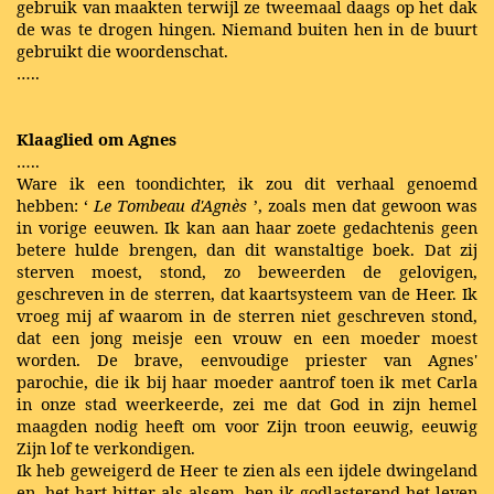
gebruik van maakten terwijl ze tweemaal daags op het dak
de was te drogen hingen. Niemand buiten hen in de buurt
gebruikt die woordenschat.
…..
Klaaglied om Agnes
…..
Ware ik een toondichter, ik zou dit verhaal genoemd
hebben: ‘
Le Tombeau d'Agnès
’, zoals men dat gewoon was
in vorige eeuwen. Ik kan aan haar zoete gedachtenis geen
betere hulde brengen, dan dit wanstaltige boek. Dat zij
sterven moest, stond, zo beweerden de gelovigen,
geschreven in de sterren, dat kaartsysteem van de Heer. Ik
vroeg mij af waarom in de sterren niet geschreven stond,
dat een jong meisje een vrouw en een moeder moest
worden. De brave, eenvoudige priester van Agnes'
parochie, die ik bij haar moeder aantrof toen ik met Carla
in onze stad weerkeerde, zei me dat God in zijn hemel
maagden nodig heeft om voor Zijn troon eeuwig, eeuwig
Zijn lof te verkondigen.
Ik heb geweigerd de Heer te zien als een ijdele dwingeland
en, het hart bitter als alsem, ben ik godlasterend het leven