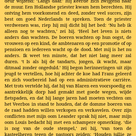
deur wijzend: ‘Langs daar.’ Hij keerde zich zwijgend naar
de muur. Een Hollandse priester kwam hem berechten. Hij
ontving hem voorkomend en deed, zonder veel succes, zijn
best om goed Nederlands te spreken. Toen de priester
verdwenen was, riep hij mij dicht bij het bed: ‘Nu heb ik
alleen nog te wachten,’ zei hij. ‘Heel het leven is niets
anders dan wachten. De boeren wachten op hun oogst, de
vrouwen op een kind, de ambtenaren op een promotie of op
pensioen en iedereen wacht op de dood. Met mij is het nu
anders. Ik weet ten minste, dat het niet lang meer zal
duren. ‘t Is als bij de tandarts, jongen, ik wacht, maar
ditmaal zonder ongeduld.’ Hij begon herinneringen uit zijn
jeugd te vertellen, hoe hij achter de koe had Frans geleerd
en zich voorbereid had op een administratieve carrière.
Met trots vertelde hij, dat hij van Blaren een voorspoedig en
aantrekkelijk dorp had gemakt met goede wegen, wijde
fietspaden, en dat hij lange jaren had moeten vechten om
het Veerbos in stand te houden, dat de domme boeren van
de raad hadden willen verkopen en verkavelen. Over zijn
conflicten met mijn oom Leander sprak hij niet, maar mijn
oom Louis bedacht hij met een schampere opmerking. ‘die
is nog van de oude stempel,’ zei hij, ‘van toen de
kasteelheren tegen de pastoors zeiden: ‘Houden jullie ze