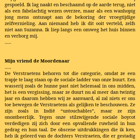
gespoeld. Ik lag naakt en beschaamd op de aarde terug, niet
als een fabelachtig wezen overzee, maar als een wanhopig
jong mens ontsnapt aan de bekoring der vroegtijdige
zelfvernieling. Aan niemand heb ik dit ooit verteld, zelfs
niet aan Suzanna. Ik liep langs een omweg het huis binnen
en verborg mij.
…..
Mijn vriend de Moordenaar
…..
De Verstraetens behoren tot die categorie, omdat ze een
trapje te laag staan op de sociale ladder van onze buurt. Een
wasserij zoals de hunne past niet helemaal in ons midden,
het is een vergissing, maar ze duurt nu al meer dan twintig
jaar en daarom hebben wij ze aanvaard, al zal niets er ons
toe bewegen de Verstraetens als gelijken te beschouwen. Ze
zijn zoals in Indië “untouchables”, maar ze zijn
onontbeerlijk. Tegen onze stilzwijgende sociale boycot
verdedigen zij zich door een opvallende ruwheid in hun
gedrag en hun taal. De obscene uitdrukkingen die ik ken,
heb ik geleerd van de dochters Verstraeten, die er gestadig