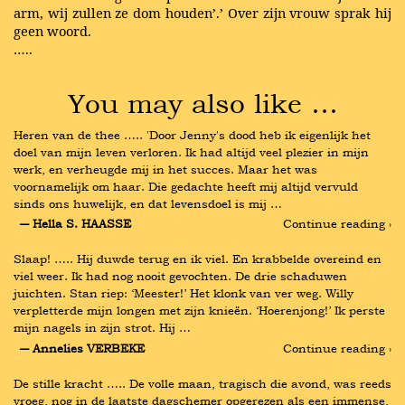
arm, wij zullen ze dom houden’.’ Over zijn vrouw sprak hij
geen woord.
…..
You may also like …
Heren van de thee ….. 'Door Jenny's dood heb ik eigenlijk het 
doel van mijn leven verloren. Ik had altijd veel plezier in mijn 
werk, en verheugde mij in het succes. Maar het was 
voornamelijk om haar. Die gedachte heeft mij altijd vervuld 
sinds ons huwelijk, en dat levensdoel is mij …
― Hella S. HAASSE
Continue reading ›
Slaap! ….. Hij duwde terug en ik viel. En krabbelde overeind en 
viel weer. Ik had nog nooit gevochten. De drie schaduwen 
juichten. Stan riep: ‘Meester!’ Het klonk van ver weg. Willy 
verpletterde mijn longen met zijn knieën. ‘Hoerenjong!’ Ik perste 
mijn nagels in zijn strot. Hij …
― Annelies VERBEKE
Continue reading ›
De stille kracht ….. De volle maan, tragisch die avond, was reeds 
vroeg, nog in de laatste dagschemer opgerezen als een immense, 