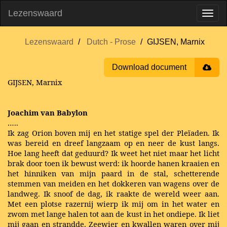
Lezenswaard
Lezenswaard
Dutch - Prose
GIJSEN, Marnix
Download document
GIJSEN, Marnix
Joachim van Babylon
…..
Ik zag Orion boven mij en het statige spel der Pleïaden. Ik
was bereid en dreef langzaam op en neer de kust langs.
Hoe lang heeft dat geduurd? Ik weet het niet maar het licht
brak door toen ik bewust werd: ik hoorde hanen kraaien en
het hinniken van mijn paard in de stal, schetterende
stemmen van meiden en het dokkeren van wagens over de
landweg. Ik snoof de dag, ik raakte de wereld weer aan.
Met een plotse razernij wierp ik mij om in het water en
zwom met lange halen tot aan de kust in het ondiepe. Ik liet
mij gaan en strandde. Zeewier en kwallen waren over mij