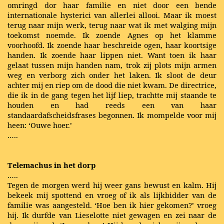
omringd dor haar familie en niet door een bende
internationale hysterici van allerlei allooi. Maar ik moest
terug naar mijn werk, terug naar wat ik met walging mijn
toekomst noemde. Ik zoende Agnes op het klamme
voorhoofd. Ik zoende haar beschreide ogen, haar koortsige
handen. Ik zoende haar lippen niet. Want toen ik haar
gelaat tussen mijn handen nam, trok zij plots mijn armen
weg en verborg zich onder het laken. Ik sloot de deur
achter mij en riep om de dood die niet kwam. De directrice,
die ik in de gang tegen het lijf liep, trachtte mij staande te
houden en had reeds een van haar
standaardafscheidsfrases begonnen. Ik mompelde voor mij
heen: ‘Ouwe hoer.’
…..
Telemachus in het dorp
…..
Tegen de morgen werd hij weer gans bewust en kalm. Hij
bekeek mij spottend en vroeg of ik als lijkbidder van de
familie was aangesteld. ‘Hoe ben ik hier gekomen?’ vroeg
hij. Ik durfde van Lieselotte niet gewagen en zei naar de