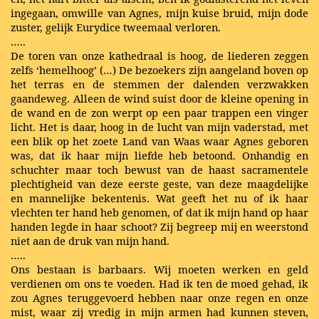
ingegaan, omwille van Agnes, mijn kuise bruid, mijn dode
zuster, gelijk Eurydice tweemaal verloren.
…..
De toren van onze kathedraal is hoog, de liederen zeggen
zelfs ‘hemelhoog’ (…) De bezoekers zijn aangeland boven op
het terras en de stemmen der dalenden verzwakken
gaandeweg. Alleen de wind suist door de kleine opening in
de wand en de zon werpt op een paar trappen een vinger
licht. Het is daar, hoog in de lucht van mijn vaderstad, met
een blik op het zoete Land van Waas waar Agnes geboren
was, dat ik haar mijn liefde heb betoond. Onhandig en
schuchter maar toch bewust van de haast sacramentele
plechtigheid van deze eerste geste, van deze maagdelijke
en mannelijke bekentenis. Wat geeft het nu of ik haar
vlechten ter hand heb genomen, of dat ik mijn hand op haar
handen legde in haar schoot? Zij begreep mij en weerstond
niet aan de druk van mijn hand.
…..
Ons bestaan is barbaars. Wij moeten werken en geld
verdienen om ons te voeden. Had ik ten de moed gehad, ik
zou Agnes teruggevoerd hebben naar onze regen en onze
mist, waar zij vredig in mijn armen had kunnen steven,