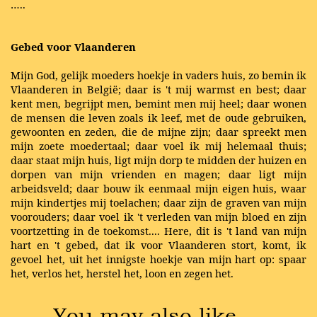
…..
Gebed voor Vlaanderen
Mijn God, gelijk moeders hoekje in vaders huis, zo bemin ik
Vlaanderen in België; daar is 't mij warmst en best; daar
kent men, begrijpt men, bemint men mij heel; daar wonen
de mensen die leven zoals ik leef, met de oude gebruiken,
gewoonten en zeden, die de mijne zijn; daar spreekt men
mijn zoete moedertaal; daar voel ik mij helemaal thuis;
daar staat mijn huis, ligt mijn dorp te midden der huizen en
dorpen van mijn vrienden en magen; daar ligt mijn
arbeidsveld; daar bouw ik eenmaal mijn eigen huis, waar
mijn kindertjes mij toelachen; daar zijn de graven van mijn
voorouders; daar voel ik 't verleden van mijn bloed en zijn
voortzetting in de toekomst.... Here, dit is 't land van mijn
hart en 't gebed, dat ik voor Vlaanderen stort, komt, ik
gevoel het, uit het innigste hoekje van mijn hart op: spaar
het, verlos het, herstel het, loon en zegen het.
You may also like …