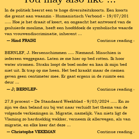
In de politiek heerst een te hoge diversiteitskoorts. Een koorts 
die grenst aan waanzin - Humanistisch Verbond – 19/07/201 
….. Hoe je het draait of keert, en ongeacht het antwoord van de 
gesluierde moslima, heeft een hoofddoek de symbolische waarde 
van vrouwendiscriminatie, inherent …
― Hind FRAIHI
Continue reading ›
BERNLEF, J. Hersenschimmen ..... Niemand. Misschien is 
iedereen weggegaan. Laten ze me hier op bed rotten. Ik hoor 
water stromen. Straks loopt de boel onder en kan ik mijn bed 
niet uit. Ik trap op me heen. Het bed kraakt maar de riemen 
geven geen centimeter mee. Er gaat ergens in de ruimte een 
deur …
― J; BERNLEF-
Continue reading ›
27,8 procent – De Standaard Weekblad - 9/03/2024 ….. En zo 
zijn we dan beland nu bij wat naar verluidt het thema van de 
volgende verkiezingen is. Migratie, namelijk. Van niets ligt de 
Vlaming zo hardnekkig wakker, verneem ik allerwegen, als van 
migratie, en elke keer dat deze …
― Christophe VEKEMAN
Continue reading ›