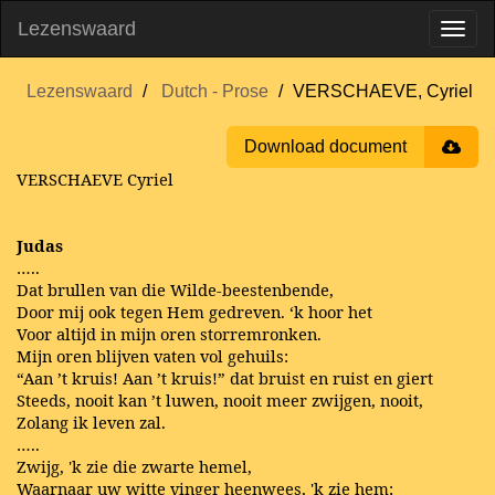
Lezenswaard
Lezenswaard
Dutch - Prose
VERSCHAEVE, Cyriel
Download document
VERSCHAEVE Cyriel
Judas
…..
Dat brullen van die Wilde-beestenbende,
Door mij ook tegen Hem gedreven. ‘k hoor het
Voor altijd in mijn oren storremronken.
Mijn oren blijven vaten vol gehuils:
“Aan ’t kruis! Aan ’t kruis!” dat bruist en ruist en giert
Steeds, nooit kan ’t luwen, nooit meer zwijgen, nooit,
Zolang ik leven zal.
…..
Zwijg, 'k zie die zwarte hemel,
Waarnaar uw witte vinger heenwees, 'k zie hem;