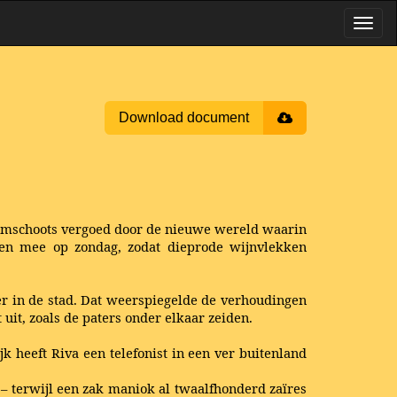
Download document
uimschoots vergoed door de nieuwe wereld waarin
den mee op zondag, zodat dieprode wijnvlekken
r in de stad. Dat weerspiegelde de verhoudingen
it, zoals de paters onder elkaar zeiden.
k heeft Riva een telefonist in een ver buitenland
– terwijl een zak maniok al twaalfhonderd zaïres