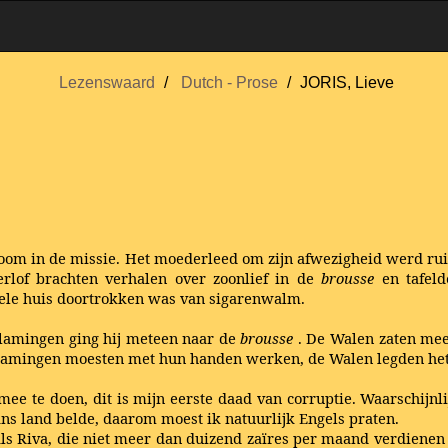
Lezenswaard
Dutch - Prose
JORIS, Lieve
eroom in de missie. Het moederleed om zijn afwezigheid werd r
rlof brachten verhalen over zoonlief in de
brousse
en tafel
hele huis doortrokken was van sigarenwalm.
Vlamingen ging hij meteen naar de
brousse
. De Walen zaten mee
Vlamingen moesten met hun handen werken, de Walen legden het u
e te doen, dit is mijn eerste daad van corruptie. Waarschijnlij
ans land belde, daarom moest ik natuurlijk Engels praten.
 Riva, die niet meer dan duizend zaïres per maand verdienen 