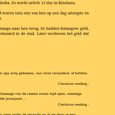
kuba. Zo werkt article 15 dus in Kinshasa.
d waren toen een van hen op een dag uitstapte en
n.
atanga naar hen terug. Ze hadden Katangees geld,
 gebouwd in de stad. Later verdween het geld dat
s zijn erbij gekomen, van vorm veranderd, of hebben 
Continue reading ›
m. Sommige van de ramen staan wijd open, sommige 
ilde jasmijnen …
Continue reading ›
en stem onder de veranda en ik zie daar zo een 