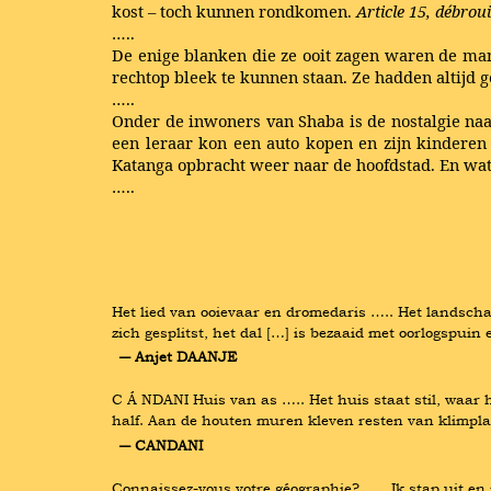
kost – toch kunnen rondkomen.
Article 15, débrou
…..
De enige blanken die ze ooit zagen waren de man
rechtop bleek te kunnen staan. Ze hadden altijd 
…..
Onder de inwoners van Shaba is de nostalgie naa
een leraar kon een auto kopen en zijn kinderen 
Katanga opbracht weer naar de hoofdstad. En wat 
…..
Het lied van ooievaar en dromedaris ….. Het landscha
zich gesplitst, het dal […] is bezaaid met oorlogspui
― Anjet DAANJE
C Á NDANI Huis van as ….. Het huis staat stil, waar 
half. Aan de houten muren kleven resten van klimpla
― CANDANI
Connaissez-vous votre géographie? ….. Ik stap uit en i