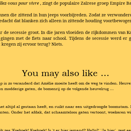
illez-vous pour vivre
, zingt de populaire Zaïrese groep Empire Ba
nen die zittend in hun jeeps voorbijreden. Zodat ze verwonder
gedacht dat blanken zich alleen in zittende houding voortbewoge
r de secessie groot. In die jaren vloeiden de rijkdommen van K
gingen met de fiets naar school. Tijdens de secessie werd er
kregen zij ervoor terug? Niets.
You may also like …
p is zo veranderd dat Amélie moeite heeft om de weg te vinden. Heuvel
n en modderige gaten, de bomenrij op de volgende heuvelrug …
het altijd al gestaan heeft, en ruikt naar een uitgedroogde boomsta
nten. Onder het afdak, dat schaamteloos gaten vertoont, woekeren w
k zeg 'Koekoek! Koekoek! Is 't er hier iemand? Hallo?' 'Ja hier', zegt e