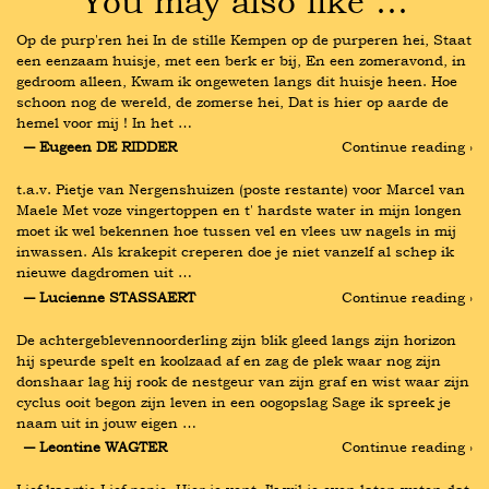
You may also like …
Op de purp'ren hei In de stille Kempen op de purperen hei, Staat 
een eenzaam huisje, met een berk er bij, En een zomeravond, in 
gedroom alleen, Kwam ik ongeweten langs dit huisje heen. Hoe 
schoon nog de wereld, de zomerse hei, Dat is hier op aarde de 
hemel voor mij ! In het …
― Eugeen DE RIDDER
Continue reading ›
t.a.v. Pietje van Nergenshuizen (poste restante) voor Marcel van 
Maele Met voze vingertoppen en t' hardste water in mijn longen 
moet ik wel bekennen hoe tussen vel en vlees uw nagels in mij 
inwassen. Als krakepit creperen doe je niet vanzelf al schep ik 
nieuwe dagdromen uit …
― Lucienne STASSAERT
Continue reading ›
De achtergeblevennoorderling zijn blik gleed langs zijn horizon 
hij speurde spelt en koolzaad af en zag de plek waar nog zijn 
donshaar lag hij rook de nestgeur van zijn graf en wist waar zijn 
cyclus ooit begon zijn leven in een oogopslag Sage ik spreek je 
naam uit in jouw eigen …
― Leontine WAGTER
Continue reading ›
Lief kaartje Lief popje, Hier je vent. Ik wil je even laten weten dat 