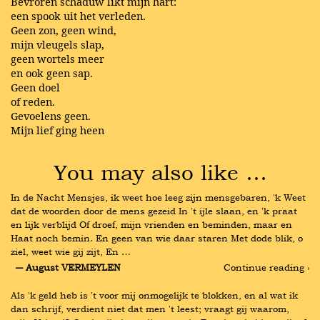
Bevroren schaduw likt mijn hart:
een spook uit het verleden.
Geen zon, geen wind,
mijn vleugels slap,
geen wortels meer
en ook geen sap.
Geen doel
of reden.
Gevoelens geen.
Mijn lief ging heen
You may also like …
In de Nacht Mensjes, ik weet hoe leeg zijn mensgebaren, 'k Weet 
dat de woorden door de mens gezeid In 't ijle slaan, en 'k praat 
en lijk verblijd Of droef, mijn vrienden en beminden, maar en 
Haat noch bemin. En geen van wie daar staren Met dode blik, o 
ziel, weet wie gij zijt, En …
― August VERMEYLEN
Continue reading ›
Als 'k geld heb is 't voor mij onmogelijk te blokken, en al wat ik 
dan schrijf, verdient niet dat men 't leest; vraagt gij waarom, 