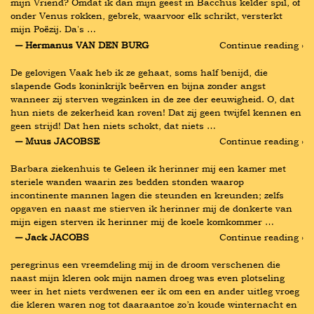
mijn Vriend? Omdat ik dan mijn geest in Bacchus kelder spil, of 
onder Venus rokken, gebrek, waarvoor elk schrikt, versterkt 
mijn Poëzij. Da's …
― Hermanus VAN DEN BURG
Continue reading ›
De gelovigen Vaak heb ik ze gehaat, soms half benijd, die 
slapende Gods koninkrijk beërven en bijna zonder angst 
wanneer zij sterven wegzinken in de zee der eeuwigheid. O, dat 
hun niets de zekerheid kan roven! Dat zij geen twijfel kennen en 
geen strijd! Dat hen niets schokt, dat niets …
― Muus JACOBSE
Continue reading ›
Barbara ziekenhuis te Geleen ik herinner mij een kamer met 
steriele wanden waarin zes bedden stonden waarop 
incontinente mannen lagen die steunden en kreunden; zelfs 
opgaven en naast me stierven ik herinner mij de donkerte van 
mijn eigen sterven ik herinner mij de koele komkommer …
― Jack JACOBS
Continue reading ›
peregrinus een vreemdeling mij in de droom verschenen die 
naast mijn kleren ook mijn namen droeg was even plotseling 
weer in het niets verdwenen eer ik om een en ander uitleg vroeg 
die kleren waren nog tot daaraantoe zo’n koude winternacht en 