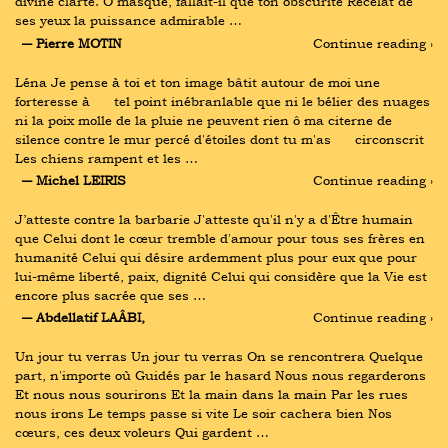
divine clarté. Ô masque, fallait-il que ton obscurité Recelât de 
ses yeux la puissance admirable …
― Pierre MOTIN
Continue reading ›
Léna Je pense à toi et ton image bâtit autour de moi une 
forteresse à      tel point inébranlable que ni le bélier des nuages 
ni la poix molle de la pluie ne peuvent rien ô ma citerne de 
silence contre le mur percé d'étoiles dont tu m'as      circonscrit  
Les chiens rampent et les …
― Michel LEIRIS
Continue reading ›
J’atteste contre la barbarie J'atteste qu'il n'y a d'Être humain 
que Celui dont le cœur tremble d'amour pour tous ses frères en 
humanité Celui qui désire ardemment plus pour eux que pour 
lui-même liberté, paix, dignité Celui qui considère que la Vie est 
encore plus sacrée que ses …
― Abdellatif LAÂBI,
Continue reading ›
Un jour tu verras Un jour tu verras On se rencontrera Quelque 
part, n'importe où Guidés par le hasard Nous nous regarderons 
Et nous nous sourirons Et la main dans la main Par les rues 
nous irons Le temps passe si vite Le soir cachera bien Nos 
cœurs, ces deux voleurs Qui gardent …