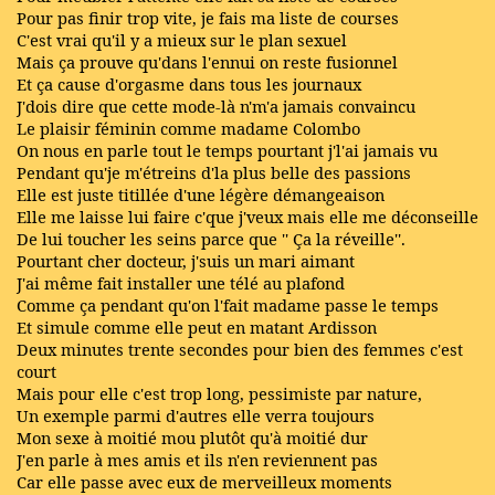
Pour pas finir trop vite, je fais ma liste de courses
C'est vrai qu'il y a mieux sur le plan sexuel
Mais ça prouve qu'dans l'ennui on reste fusionnel
Et ça cause d'orgasme dans tous les journaux
J'dois dire que cette mode-là n'm'a jamais convaincu
Le plaisir féminin comme madame Colombo
On nous en parle tout le temps pourtant j'l'ai jamais vu
Pendant qu'je m'étreins d'la plus belle des passions
Elle est juste titillée d'une légère démangeaison
Elle me laisse lui faire c'que j'veux mais elle me déconseille
De lui toucher les seins parce que '' Ça la réveille''.
Pourtant cher docteur, j'suis un mari aimant
J'ai même fait installer une télé au plafond
Comme ça pendant qu'on l'fait madame passe le temps
Et simule comme elle peut en matant Ardisson
Deux minutes trente secondes pour bien des femmes c'est
court
Mais pour elle c'est trop long, pessimiste par nature,
Un exemple parmi d'autres elle verra toujours
Mon sexe à moitié mou plutôt qu'à moitié dur
J'en parle à mes amis et ils n'en reviennent pas
Car elle passe avec eux de merveilleux moments