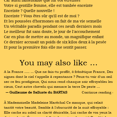
Car aussi lamentable que fut vos étreintes
Votre si gentille femme, elle est tombée enceinte
Enceinte ? Quelle nouvelle !
Enceinte ? Vous êtes sûr qu'il est de moi ?
Et les poussées d'hormones on fait de ma vie sexuelle
Un véritable paradis pendant ces neufs derniers mois
Le meilleur fut sans doute, le jour de l'accouchement
Car en plus de mettre au monde, un magnifique enfant
Ce dernier accusait un poids de six kilos deux à la pesée
Et pour la première fois elle me sentit passer.
You may also like …
A la France ..... ... Que ne fais-tu proffit, ô frénétique France, Des 
signes dont le ciel t'appelle à repentance ? Peux-tu voir d'un oeil 
sec ce feu prodigieux, Qui nous rend chasque soir effroyables les 
cieux, Cest astre chevelu qui menace la terre De peste …
― Guillaume de Salluste du BARTAS
Continue reading ›
À Mademoiselle Madeleine Maréchal Ce masque, qui celait 
tantôt votre beauté, Semble à l'obscurité de la nuit effroyable : 
Elle cache au soleil sa clarté désirable, Lui cache de vos yeux la 