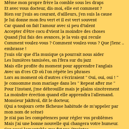
Même mon propre frère la comble sous les draps
Et avec vous docteur, dis-moi, elle est comment ?
Bien sur j'suis au courant, d'ailleurs, j'en suis la cause
Je lui donne mon feu vert et il est vert souvent
Car quand on fait l'amour avec si peu d'talent
Accepter d'être cocu d'vient la moindre des choses
Quand j'lui fais des avances, je la vois qui recule
Comment voulez-vous ? Comment voulez-vous ? Que j'lenc ..
embrasse !
J'suis sûr que d'la musique ça pourrait nous aider
Les lumières tamisées, on l'fera sur du jazz
Mais elle profite du moment pour apprendre l'anglais
Avec un d'ces CD où l'on répète les phrases
Lors au moment où d'autres s'écriraient '' Oui, oui, oui ! ''
Je consomme mon mariage dans les '' Repeat after me ''
Pour l'instant, j'me débrouille mais je plains sincèrement
La moindre érection quand elle apprendra l'allemand.
Monsieur JakBrol, dit le docteur,
(Qui a toujours cette fâcheuse habitude de m’appeler par
mon nom de scène)
Je n'ai pas les compétences pour régler vos problèmes
Mais j'ai une bonne nouvelle qui changera votre humeur.