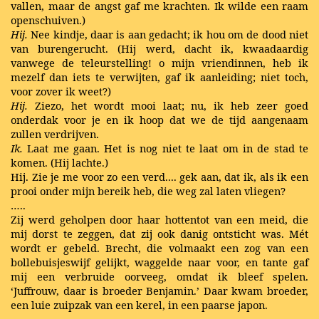
vallen, maar de angst gaf me krachten. Ik wilde een raam
openschuiven.)
Hij.
Nee kindje, daar is aan gedacht; ik hou om de dood niet
van burengerucht. (Hij werd, dacht ik, kwaadaardig
vanwege de teleurstelling! o mijn vriendinnen, heb ik
mezelf dan iets te verwijten, gaf ik aanleiding; niet toch,
voor zover ik weet?)
Hij.
Ziezo, het wordt mooi laat; nu, ik heb zeer goed
onderdak voor je en ik hoop dat we de tijd aangenaam
zullen verdrijven.
Ik.
Laat me gaan. Het is nog niet te laat om in de stad te
komen.
(Hij lachte.)
Hij. Zie je me voor zo een verd.... gek aan, dat ik, als ik een
prooi onder mijn bereik heb, die weg zal laten vliegen?
…..
Zij werd geholpen door haar hottentot van een meid, die
mij dorst te zeggen, dat zij ook danig ontsticht was. Mét
wordt er gebeld. Brecht, die volmaakt een zog van een
bollebuisjeswijf gelijkt, waggelde naar voor, en tante gaf
mij een verbruide oorveeg, omdat ik bleef spelen.
‘Juffrouw, daar is broeder Benjamin.’ Daar kwam broeder,
een luie zuipzak van een kerel, in een paarse japon.