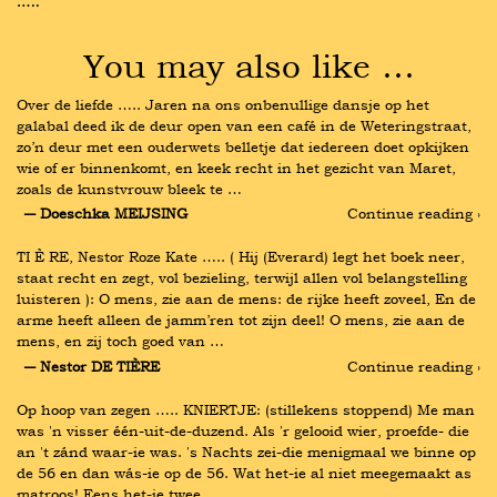
…..
You may also like …
Over de liefde ….. Jaren na ons onbenullige dansje op het 
galabal deed ik de deur open van een café in de Weteringstraat, 
zo’n deur met een ouderwets belletje dat iedereen doet opkijken 
wie of er binnenkomt, en keek recht in het gezicht van Maret, 
zoals de kunstvrouw bleek te …
― Doeschka MEIJSING
Continue reading ›
TI È RE, Nestor Roze Kate ….. ( Hij (Everard) legt het boek neer, 
staat recht en zegt, vol bezieling, terwijl allen vol belangstelling 
luisteren ): O mens, zie aan de mens: de rijke heeft zoveel, En de 
arme heeft alleen de jamm’ren tot zijn deel! O mens, zie aan de 
mens, en zij toch goed van …
― Nestor DE TIÈRE
Continue reading ›
Op hoop van zegen ….. KNIERTJE: (stillekens stoppend) Me man 
was 'n visser één-uit-de-duzend. Als 'r gelooid wier, proefde- die 
an 't zánd waar-ie was. 's Nachts zei-die menigmaal we binne op 
de 56 en dan wás-ie op de 56. Wat het-ie al niet meegemaakt as 
matroos! Eens het-ie twee …