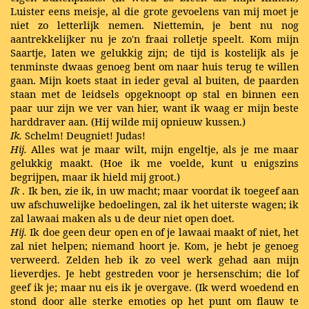
Luister eens meisje, al die grote gevoelens van mij moet je
niet zo letterlijk nemen. Niettemin, je bent nu nog
aantrekkelijker nu je zo'n fraai rolletje speelt. Kom mijn
Saartje, laten we gelukkig zijn; de tijd is kostelijk als je
tenminste dwaas genoeg bent om naar huis terug te willen
gaan. Mijn koets staat in ieder geval al buiten, de paarden
staan met de leidsels opgeknoopt op stal en binnen een
paar uur zijn we ver van hier, want ik waag er mijn beste
harddraver aan. (Hij wilde mij opnieuw kussen.)
Ik.
Schelm! Deugniet! Judas!
Hij.
Alles wat je maar wilt, mijn engeltje, als je me maar
gelukkig maakt. (Hoe ik me voelde, kunt u enigszins
begrijpen, maar ik hield mij groot.)
Ik
. Ik ben, zie ik, in uw macht; maar voordat ik toegeef aan
uw afschuwelijke bedoelingen, zal ik het uiterste wagen; ik
zal lawaai maken als u de deur niet open doet.
Hij.
Ik doe geen deur open en of je lawaai maakt of niet, het
zal niet helpen; niemand hoort je. Kom, je hebt je genoeg
verweerd. Zelden heb ik zo veel werk gehad aan mijn
lieverdjes. Je hebt gestreden voor je hersenschim; die lof
geef ik je; maar nu eis ik je overgave. (Ik werd woedend en
stond door alle sterke emoties op het punt om flauw te