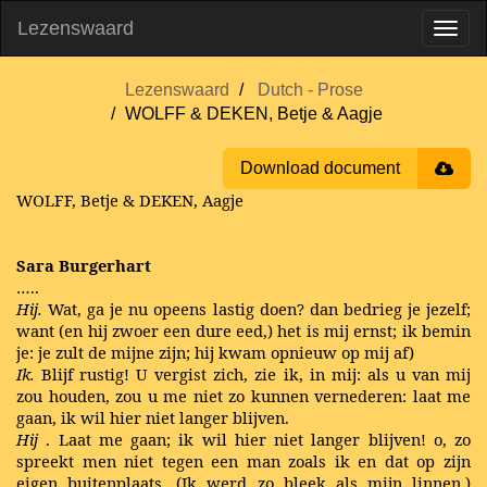
Lezenswaard
Lezenswaard
Dutch - Prose
WOLFF & DEKEN, Betje & Aagje
Download document
WOLFF, Betje & DEKEN, Aagje
Sara Burgerhart
…..
Hij.
Wat, ga je nu opeens lastig doen? dan bedrieg je jezelf;
want (en hij zwoer een dure eed,) het is mij ernst; ik bemin
je: je zult de mijne zijn; hij kwam opnieuw op mij af)
Ik.
Blijf rustig! U vergist zich, zie ik, in mij: als u van mij
zou houden, zou u me niet zo kunnen vernederen: laat me
gaan, ik wil hier niet langer blijven.
Hij
. Laat me gaan; ik wil hier niet langer blijven! o, zo
spreekt men niet tegen een man zoals ik en dat op zijn
eigen buitenplaats. (Ik werd zo bleek als mijn linnen.)