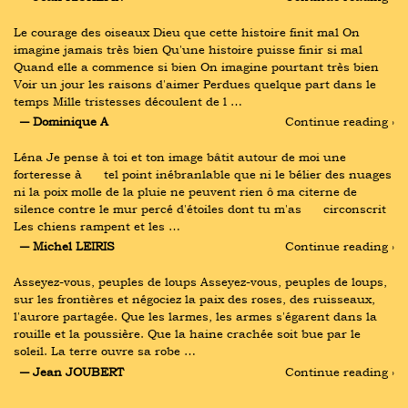
Le courage des oiseaux Dieu que cette histoire finit mal On 
imagine jamais très bien Qu'une histoire puisse finir si mal 
Quand elle a commence si bien On imagine pourtant très bien 
Voir un jour les raisons d'aimer Perdues quelque part dans le 
temps Mille tristesses découlent de l …
― Dominique A
Continue reading ›
Léna Je pense à toi et ton image bâtit autour de moi une 
forteresse à      tel point inébranlable que ni le bélier des nuages 
ni la poix molle de la pluie ne peuvent rien ô ma citerne de 
silence contre le mur percé d'étoiles dont tu m'as      circonscrit  
Les chiens rampent et les …
― Michel LEIRIS
Continue reading ›
Asseyez-vous, peuples de loups Asseyez-vous, peuples de loups, 
sur les frontières et négociez la paix des roses, des ruisseaux, 
l'aurore partagée. Que les larmes, les armes s'égarent dans la 
rouille et la poussière. Que la haine crachée soit bue par le 
soleil. La terre ouvre sa robe …
― Jean JOUBERT
Continue reading ›