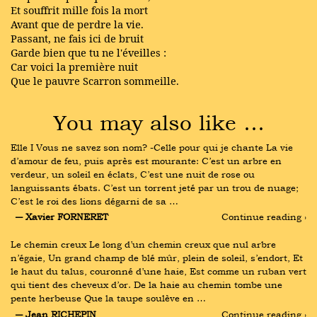
Et souffrit mille fois la mort
Avant que de perdre la vie.
Passant, ne fais ici de bruit
Garde bien que tu ne l'éveilles :
Car voici la première nuit
Que le pauvre Scarron sommeille.
You may also like …
Elle I Vous ne savez son nom? -Celle pour qui je chante La vie 
d’amour de feu, puis après est mourante: C’est un arbre en 
verdeur, un soleil en éclats, C’est une nuit de rose ou 
languissants ébats. C’est un torrent jeté par un trou de nuage; 
C’est le roi des lions dégarni de sa …
― Xavier FORNERET
Continue reading ›
Le chemin creux Le long d’un chemin creux que nul arbre 
n’égaie, Un grand champ de blé mûr, plein de soleil, s’endort, Et 
le haut du talus, couronné d’une haie, Est comme un ruban vert 
qui tient des cheveux d’or. De la haie au chemin tombe une 
pente herbeuse Que la taupe soulève en …
― Jean RICHEPIN
Continue reading ›