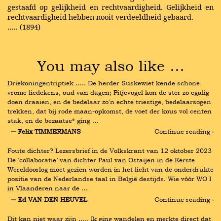
gestaafd op gelijkheid en rechtvaardigheid. Gelijkheid en
rechtvaardigheid hebben nooit verdeeldheid gebaard.
….. (1894)
You may also like …
Driekoningentriptiek ….. De herder Suskewiet kende schone, 
vrome liedekens, oud van dagen; Pitjevogel kon de ster zo egalig 
doen draaien, en de bedelaar zo’n echte triestige, bedelaarsogen 
trekken, dat bij rode maan-opkomst, de voet der kous vol centen 
stak, en de bezaatse* ging …
― Felix TIMMERMANS
Continue reading ›
Foute dichter? Lezersbrief in de Volkskrant van 12 oktober 2023 
De ‘collaboratie’ van dichter Paul van Ostaijen in de Eerste 
Wereldoorlog moet gezien worden in het licht van de onderdrukte 
positie van de Nederlandse taal in België destijds. Wie vóór WO I 
in Vlaanderen naar de …
― Ed VAN DEN HEUVEL
Continue reading ›
Dit kan niet waar zijn ….. Ik ging wandelen en merkte direct dat 