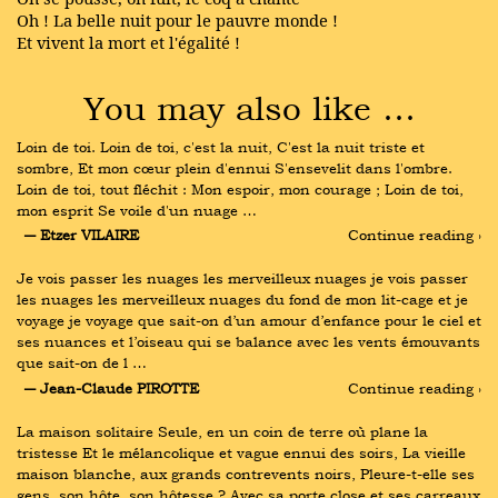
Oh ! La belle nuit pour le pauvre monde !
Et vivent la mort et l'égalité !
You may also like …
Loin de toi. Loin de toi, c'est la nuit, C'est la nuit triste et 
sombre, Et mon cœur plein d'ennui S'ensevelit dans l'ombre. 
Loin de toi, tout fléchit : Mon espoir, mon courage ; Loin de toi, 
mon esprit Se voile d'un nuage …
― Etzer VILAIRE
Continue reading ›
Je vois passer les nuages les merveilleux nuages je vois passer 
les nuages les merveilleux nuages du fond de mon lit-cage et je 
voyage je voyage que sait-on d’un amour d’enfance pour le ciel et 
ses nuances et l’oiseau qui se balance avec les vents émouvants 
que sait-on de l …
― Jean-Claude PIROTTE
Continue reading ›
La maison solitaire Seule, en un coin de terre où plane la 
tristesse Et le mélancolique et vague ennui des soirs, La vieille 
maison blanche, aux grands contrevents noirs, Pleure-t-elle ses 
gens, son hôte, son hôtesse ? Avec sa porte close et ses carreaux 