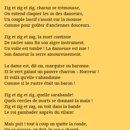
Zig et zig et zig, chacun se trémousse,
On entend claquer les os des danseurs,
Un couple lascif s'assoit sur la mousse
Comme pour goûter d'anciennes douceurs.
Zig et zig et zag, la mort continue
De racler sans fin son aigre instrument.
Un voile est tombé ! La danseuse est nue !
Son danseur la serre amoureusement.
La dame est, dit-on, marquise ou baronne.
Et le vert galant un pauvre charron – Horreur !
Et voilà qu'elle s'abandonne
Comme si le rustre était un baron !
Zig et zig et zig, quelle sarabande!
Quels cercles de morts se donnant la main !
Zig et zig et zag, on voit dans la bande
Le roi gambader auprès du vilain!
Mais psit ! tout à coup on quitte la ronde,
On se pousse, on fuit, le coq a chanté