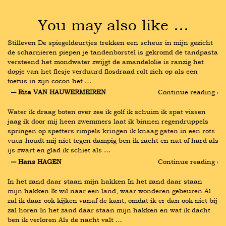
You may also like …
Stilleven De spiegeldeurtjes trekken een scheur in mijn gezicht 
de scharnieren piepen je tandenborstel is gekromd de tandpasta 
versteend het mondwater zwijgt de amandelolie is ranzig het 
dopje van het flesje verduurd flosdraad rolt zich op als een 
foetus in zijn cocon het …
― Rita VAN HAUWERMEIREN
Continue reading ›
Water ik draag boten over zee ik golf ik schuim ik spat vissen 
jaag ik door mij heen zwemmers laat ik binnen regendruppels 
springen op spetters rimpels kringen ik knaag gaten in een rots 
vuur houdt mij niet tegen dampig ben ik zacht en nat of hard als 
ijs zwart en glad ik schiet als …
― Hans HAGEN
Continue reading ›
In het zand daar staan mijn hakken In het zand daar staan 
mijn hakken Ik wil naar een land, waar wonderen gebeuren Al 
zal ik daar ook kijken vanaf de kant, omdat ik er dan ook niet bij 
zal horen In het zand daar staan mijn hakken en wat ik dacht 
ben ik verloren Als de nacht valt …