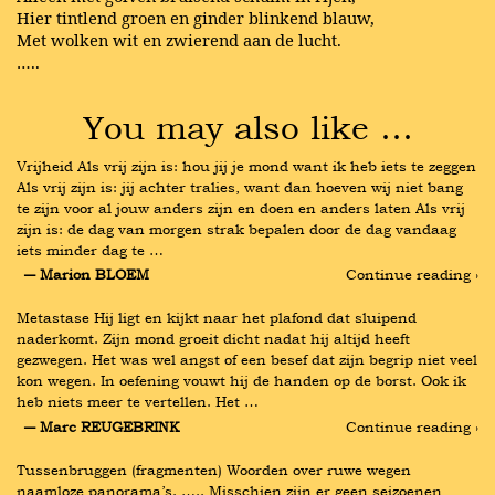
Hier tintlend groen en ginder blinkend blauw,
Met wolken wit en zwierend aan de lucht.
…..
You may also like …
Vrijheid Als vrij zijn is: hou jij je mond want ik heb iets te zeggen 
Als vrij zijn is: jij achter tralies, want dan hoeven wij niet bang 
te zijn voor al jouw anders zijn en doen en anders laten Als vrij 
zijn is: de dag van morgen strak bepalen door de dag vandaag 
iets minder dag te …
― Marion BLOEM
Continue reading ›
Metastase Hij ligt en kijkt naar het plafond dat sluipend 
naderkomt. Zijn mond groeit dicht nadat hij altijd heeft 
gezwegen. Het was wel angst of een besef dat zijn begrip niet veel 
kon wegen. In oefening vouwt hij de handen op de borst. Ook ik 
heb niets meer te vertellen. Het …
― Marc REUGEBRINK
Continue reading ›
Tussenbruggen (fragmenten) Woorden over ruwe wegen 
naamloze panorama’s. ….. Misschien zijn er geen seizoenen 