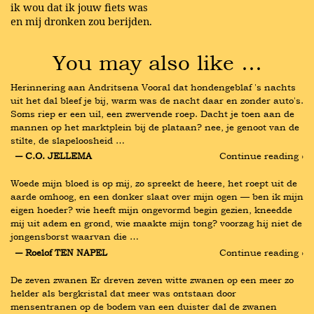
ik wou dat ik jouw fiets was
en mij dronken zou berijden.
You may also like …
Herinnering aan Andritsena Vooral dat hondengeblaf 's nachts 
uit het dal bleef je bij, warm was de nacht daar en zonder auto's. 
Soms riep er een uil, een zwervende roep. Dacht je toen aan de 
mannen op het marktplein bij de plataan? nee, je genoot van de 
stilte, de slapeloosheid …
― C.O. JELLEMA
Continue reading ›
Woede mijn bloed is op mij, zo spreekt de heere, het roept uit de 
aarde omhoog, en een donker slaat over mijn ogen — ben ik mijn 
eigen hoeder? wie heeft mijn ongevormd begin gezien, kneedde 
mij uit adem en grond, wie maakte mijn tong? voorzag hij niet de 
jongensborst waarvan die …
― Roelof TEN NAPEL
Continue reading ›
De zeven zwanen Er dreven zeven witte zwanen op een meer zo 
helder als bergkristal dat meer was ontstaan door 
mensentranen op de bodem van een duister dal de zwanen 