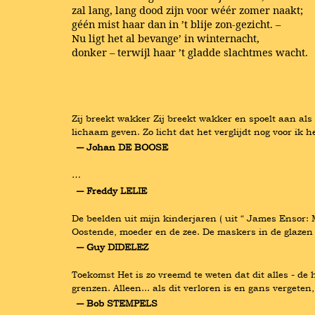
zal lang, lang dood zijn voor wéér zomer naakt;
géén mist haar dan in ’t blije zon-gezicht. –
Nu ligt het al bevange’ in winternacht,
donker – terwijl haar ’t gladde slachtmes wacht.
Zij breekt wakker Zij breekt wakker en spoelt aan als 
lichaam geven. Zo licht dat het verglijdt nog voor ik 
― Johan DE BOOSE
…
― Freddy LELIE
De beelden uit mijn kinderjaren ( uit “ James Ensor: 
Oostende, moeder en de zee. De maskers in de glazen k
― Guy DIDELEZ
Toekomst Het is zo vreemd te weten dat dit alles - de
grenzen. Alleen... als dit verloren is en gans verget
― Bob STEMPELS