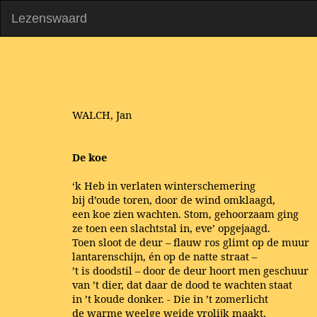
Lezenswaard
WALCH, Jan
De koe
‘k Heb in verlaten winterschemering
bij d’oude toren, door de wind omklaagd,
een koe zien wachten. Stom, gehoorzaam ging
ze toen een slachtstal in, eve’ opgejaagd.
Toen sloot de deur – flauw ros glimt op de muur
lantarenschijn, én op de natte straat –
’t is doodstil – door de deur hoort men geschuur
van ’t dier, dat daar de dood te wachten staat
in ’t koude donker. - Die in ’t zomerlicht
de warme weelge weide vrolijk maakt,