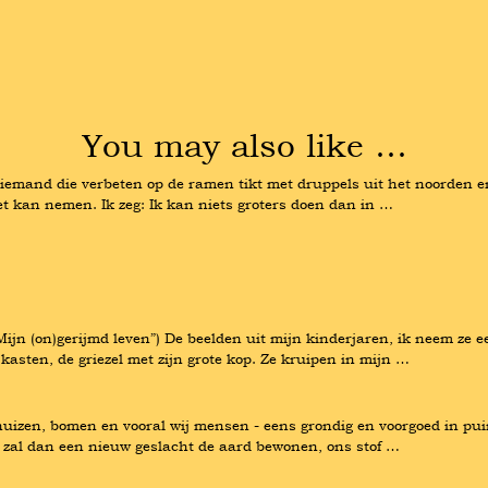
You may also like …
iemand die verbeten op de ramen tikt met druppels uit het noorden en v
het kan nemen. Ik zeg: Ik kan niets groters doen dan in …
Mijn (on)gerijmd leven”) De beelden uit mijn kinderjaren, ik neem ze e
asten, de griezel met zijn grote kop. Ze kruipen in mijn …
 huizen, bomen en vooral wij mensen - eens grondig en voorgoed in pui
en, zal dan een nieuw geslacht de aard bewonen, ons stof …