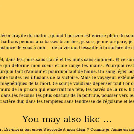
 décor fragile du matin ; quand l'horizon est encore plein du so
 haillons pendus aux basses branches, je sors, je me prépare, je 
 distance de vous à moi — de la vie qui tressaille à la surface d
t, dans les jours sans clarté et les nuits sans sommeil. Et ce soi
mée qui déforme mon coeur et me ronge les mains. Pourquoi res
pourquoi tant d’amour et pourquoi tant de haine. Un sang léger b
anté toutes les illusions de la victoire. Mais le voyageur exténu
es magnétiques de la mort. Ce soir je voudrais dépenser tout l’o
 murs de la prison qui enserrait ma tête, les pavés de la rue. Il
ans les recoins les plus obscurs de la poitrine, pousser vers le
aractère dur, dans les tempêtes sans tendresse de l’égoïsme et les
You may also like …
r, Dis-moi si ton envie S’accorde à mon désir ? Comme je t’aime en me