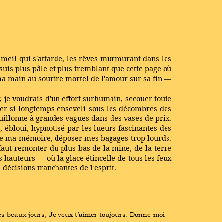
mmeil qui s'attarde, les rêves murmurant dans les
suis plus pâle et plus tremblant que cette page où
e ma main au sourire mortel de l'amour sur sa fin —
r, je voudrais d'un effort surhumain, secouer toute
ter si longtemps enseveli sous les décombres des
ouillonne à grandes vagues dans des vases de prix.
é, ébloui, hypnotisé par les lueurs fascinantes des
r de ma mémoire, déposer mes bagages trop lourds.
 faut remonter du plus bas de la mine, de la terre
s hauteurs — où la glace étincelle de tous les feux
 décisions tranchantes de l’esprit.
s beaux jours, Je veux t’aimer toujours. Donne-moi 