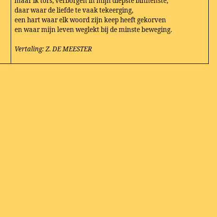
maar ik tors, verborgen in mijn diepste binnenste,
daar waar de liefde te vaak tekeerging,
een hart waar elk woord zijn keep heeft gekorven
en waar mijn leven weglekt bij de minste beweging.
Vertaling: Z. DE MEESTER