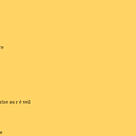
re
rise au r
é
veil
le