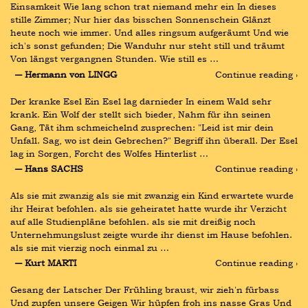
Einsamkeit Wie lang schon trat niemand mehr ein In dieses 
stille Zimmer; Nur hier das bisschen Sonnenschein Glänzt 
heute noch wie immer. Und alles ringsum aufgeräumt Und wie 
ich's sonst gefunden; Die Wanduhr nur steht still und träumt 
Von längst vergangnen Stunden. Wie still es …
― Hermann von LINGG
Continue reading ›
Der kranke Esel Ein Esel lag darnieder In einem Wald sehr 
krank. Ein Wolf der stellt sich bieder, Nahm für ihn seinen 
Gang, Tät ihm schmeichelnd zusprechen: "Leid ist mir dein 
Unfall. Sag, wo ist dein Gebrechen?" Begriff ihn überall. Der Esel 
lag in Sorgen, Forcht des Wolfes Hinterlist …
― Hans SACHS
Continue reading ›
Als sie mit zwanzig als sie mit zwanzig ein Kind erwartete wurde 
ihr Heirat befohlen. als sie geheiratet hatte wurde ihr Verzicht 
auf alle Studienpläne befohlen. als sie mit dreißig noch 
Unternehmungslust zeigte wurde ihr dienst im Hause befohlen. 
als sie mit vierzig noch einmal zu …
― Kurt MARTI
Continue reading ›
Gesang der Latscher Der Frühling braust, wir zieh'n fürbass 
Und zupfen unsere Geigen Wir hüpfen froh ins nasse Gras Und 