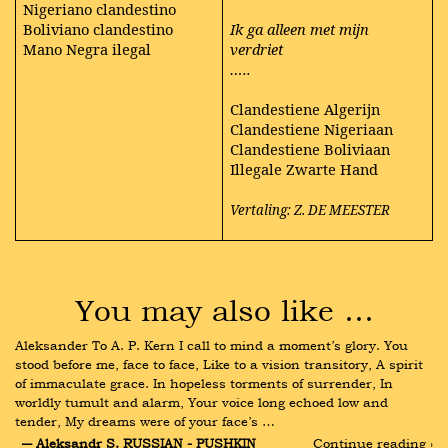
Nigeriano clandestino
Boliviano clandestino
Ik ga alleen met mijn
Mano Negra ilegal
verdriet
…..
Clandestiene Algerijn
Clandestiene Nigeriaan
Clandestiene Boliviaan
Illegale Zwarte Hand
Vertaling: Z. DE MEESTER
You may also like …
Aleksander To A. P. Kern I call to mind a moment’s glory. You 
stood before me, face to face, Like to a vision transitory, A spirit 
of immaculate grace. In hopeless torments of surrender, In 
worldly tumult and alarm, Your voice long echoed low and 
tender, My dreams were of your face’s …
― Aleksandr S. RUSSIAN - PUSHKIN
Continue reading ›