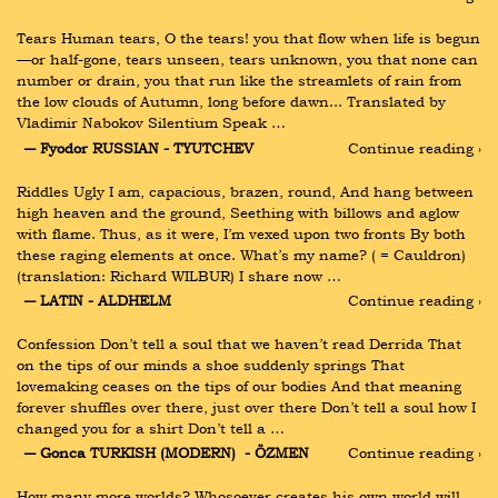
Tears Human tears, O the tears! you that flow when life is begun
—or half-gone, tears unseen, tears unknown, you that none can 
number or drain, you that run like the streamlets of rain from 
the low clouds of Autumn, long before dawn... Translated by 
Vladimir Nabokov Silentium Speak …
― Fyodor RUSSIAN - TYUTCHEV
Continue reading ›
Riddles Ugly I am, capacious, brazen, round, And hang between 
high heaven and the ground, Seething with billows and aglow 
with flame. Thus, as it were, I’m vexed upon two fronts By both 
these raging elements at once. What’s my name? ( = Cauldron) 
(translation: Richard WILBUR) I share now …
― LATIN - ALDHELM
Continue reading ›
Confession Don’t tell a soul that we haven’t read Derrida That 
on the tips of our minds a shoe suddenly springs That 
lovemaking ceases on the tips of our bodies And that meaning 
forever shuffles over there, just over there Don’t tell a soul how I 
changed you for a shirt Don’t tell a …
― Gonca TURKISH (MODERN)  - ÖZMEN
Continue reading ›
How many more worlds? Whosoever creates his own world will 