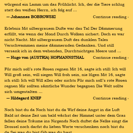
würgend ein Lamm um das Frühlicht. Ich, der die Tiere schlug 
statt des weißen Herrn, ich folg auf …
― Johannes BOBROWSKI
Continue reading ›
Erlebnis Mit silbergrauem Dufte war das Tal Der Dämmerung 
erfüllt, wie wenn der Mond Durch Wolken sichert. Doch es war 
nicht Nacht. Mit silbergrauem Duft des dunklen Tales 
Verschwammen meine dämmernden Gedanken. Und still 
versank ich in dem wehenden, Durchtsichtgen Meere und …
― Hugo von (AUSTRIA) HOFMANNSTHAL
Continue reading ›
Für mich soll’s rote Rosen regnen Mit 16, sagte ich still: Ich will 
Will groß sein, will siegen Will froh sein, nie lügen Mit 16, sagte 
ich still: Ich will Will alles oder nichts Für mich soll`s rote Rosen 
regnen Mir sollten sämtliche Wunder begegnen Die Welt sollte 
sich umgestalten …
― Hildegard KNEF
Continue reading ›
Noch bist du da Noch bist du da Wirf deine Angst in die Luft 
Bald ist deine Zeit um bald wächst der Himmel unter dem Gras 
fallen deine Träume ins Nirgends Noch duftet die Nelke singt die 
Drossel noch darfst du lieben Worte verschenken noch bist du 
da Sei was du bist Gib was du hast …