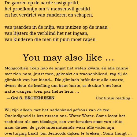
De ganzen op de aarde vastgeprikt,
het proefkonijn om ’s mensenwil gestikt
en het verdriet van runderen en schapen,
van paarden in de mijn, van muizen op de maan,
van lijsters die verblind het net ingaan,
van kinderen die men uit puin moet rapen.
You may also like …
Mongooltien Toen nao de angst het weten kwam, en alle zunne 
met zich nam, juust toen, geknakt en traonenbliend, zag zij de 
glimlach van het kiend... Die glimlach bràk deur alle smarte, 
dwars deur de knelling um heur harte, ze drukte 't an heur 
natte wangen; toen pas hef ze heur …
― Gré S. BROEKHUIZEN
Continue reading ›
Wij zijn alleen met het nadenkend gefrons van de zee. 
Oneindigheid is iets tussen ons. Water Water. Soms loopt het 
rechtdoor als een ideologie, een vastberaden stoet van stilte, 
naar de zee, de grote internationale waar alle water zijn 
overtuiging haalt (om desnoods dijken te breken). Soms hangt …