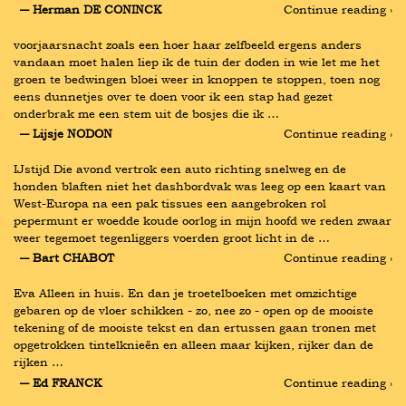
― Herman DE CONINCK
Continue reading ›
voorjaarsnacht zoals een hoer haar zelfbeeld ergens anders 
vandaan moet halen liep ik de tuin der doden in wie let me het 
groen te bedwingen bloei weer in knoppen te stoppen, toen nog 
eens dunnetjes over te doen voor ik een stap had gezet 
onderbrak me een stem uit de bosjes die ik …
― Lijsje NODON
Continue reading ›
IJstijd Die avond vertrok een auto richting snelweg en de 
honden blaften niet het dashbordvak was leeg op een kaart van 
West-Europa na een pak tissues een aangebroken rol 
pepermunt er woedde koude oorlog in mijn hoofd we reden zwaar 
weer tegemoet tegenliggers voerden groot licht in de …
― Bart CHABOT
Continue reading ›
Eva Alleen in huis. En dan je troetelboeken met omzichtige 
gebaren op de vloer schikken - zo, nee zo - open op de mooiste 
tekening of de mooiste tekst en dan ertussen gaan tronen met 
opgetrokken tintelknieën en alleen maar kijken, rijker dan de 
rijken …
― Ed FRANCK
Continue reading ›