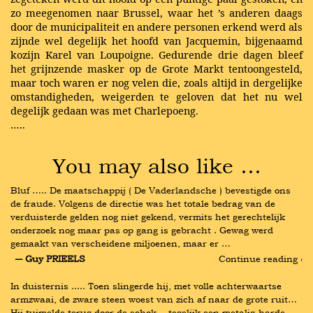
zo meegenomen naar Brussel, waar het ’s anderen daags
door de municipaliteit en andere personen erkend werd als
zijnde wel degelijk het hoofd van Jacquemin, bijgenaamd
kozijn Karel van Loupoigne. Gedurende drie dagen bleef
het grijnzende masker op de Grote Markt tentoongesteld,
maar toch waren er nog velen die, zoals altijd in dergelijke
omstandigheden, weigerden te geloven dat het nu wel
degelijk gedaan was met Charlepoeng.
…..
You may also like …
Bluf ….. De maatschappij ( De Vaderlandsche ) bevestigde ons 
de fraude. Volgens de directie was het totale bedrag van de 
verduisterde gelden nog niet gekend, vermits het gerechtelijk 
onderzoek nog maar pas op gang is gebracht . Gewag werd 
gemaakt van verscheidene miljoenen, maar er …
― Guy PRIEELS
Continue reading ›
In duisternis ..... Toen slingerde hij, met volle achterwaartse 
armzwaai, de zware steen woest van zich af naar de grote ruit… 
Hij tuimelde terug door de schok… tegelijk een metalig-harde 