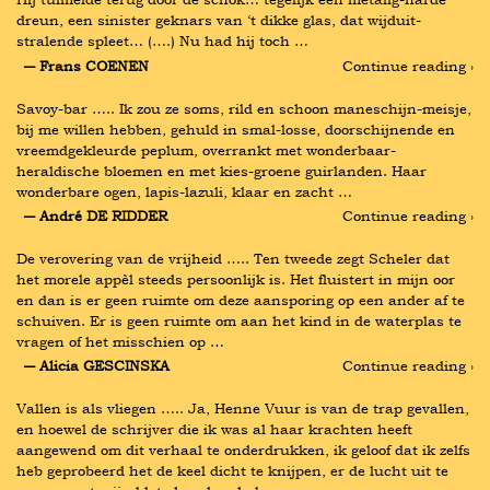
dreun, een sinister geknars van ‘t dikke glas, dat wijduit-
stralende spleet… (….) Nu had hij toch …
― Frans COENEN
Continue reading ›
Savoy-bar ….. Ik zou ze soms, rild en schoon maneschijn-meisje, 
bij me willen hebben, gehuld in smal-losse, doorschijnende en 
vreemdgekleurde peplum, overrankt met wonderbaar-
heraldische bloemen en met kies-groene guirlanden. Haar 
wonderbare ogen, lapis-lazuli, klaar en zacht …
― André DE RIDDER
Continue reading ›
De verovering van de vrijheid ….. Ten tweede zegt Scheler dat 
het morele appèl steeds persoonlijk is. Het fluistert in mijn oor 
en dan is er geen ruimte om deze aansporing op een ander af te 
schuiven. Er is geen ruimte om aan het kind in de waterplas te 
vragen of het misschien op …
― Alicia GESCINSKA
Continue reading ›
Vallen is als vliegen ….. Ja, Henne Vuur is van de trap gevallen, 
en hoewel de schrijver die ik was al haar krachten heeft 
aangewend om dit verhaal te onderdrukken, ik geloof dat ik zelfs 
heb geprobeerd het de keel dicht te knijpen, er de lucht uit te 