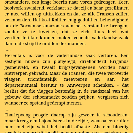
omstanders, een jonge boerin naar voren gedrongen. Eeen
hooivork zwaaiend, verklaart ze dat zij en haar gezellinnen
er mee willen op uittrekken en dat ze alle Fransen zullen
vermoorden. Het kost Rollier enig geduld en behendigheid
om de Bornemse amazones aan het verstand te brengen,
zonder ze te kwetsen, dat ze zich thuis heel wat
verdienstelijker kunnen maken voor de vaderlandse zaak
dan in de strijd te midden der mannen.
…..
Herentals is voor de vaderlandse zaak verloren. Een
zestigtal huizen zijn platgelegd, driehonderd Brigands
gesneuveld, en twaalf krijgsgevangenen worden naar
Antwerpen gebracht. Maar de Fransen, die twee veroverde
vlaggen triomfantelijk meevoeren en aan het
departementaal bestuur te Antwerpen schenken, - dat
beslist dat die vlaggen bestendig in de raadszaal van het
gebouw der schoenmarkt zouden prijken, vergissen zich
wanneer ze opstand gedempt menen.
…..
Charlepoeng poogde daarop zijn geweer te schouderen,
maar kreeg een bajonetsteek in de zijde, waarna een ruiter
hem met zijn sabel het hoofd afhakte. Als een bloedig
zegeteken werd dit hoofd op een puntige paal gestoken, en