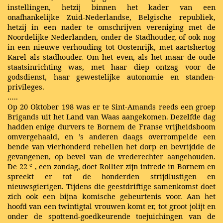
instellingen, hetzij binnen het kader van een
onafhankelijke Zuid-Nederlandse, Belgische republiek,
hetzij in een nader te omschrijven vereniging met de
Noordelijke Nederlanden, onder de Stadhouder, of ook nog
in een nieuwe verhouding tot Oostenrijk, met aartshertog
Karel als stadhouder. Om het even, als het maar de oude
staatsinrichting was, met haar diep ontzag voor de
godsdienst, haar gewestelijke autonomie en standen-
privileges.
…..
Op 20 Oktober 198 was er te Sint-Amands reeds een groep
Brigands uit het Land van Waas aangekomen. Dezelfde dag
hadden enige durvers te Bornem de Franse vrijheidsboom
omvergehaald, en ’s anderen daags overrompelde een
bende van vierhonderd rebellen het dorp en bevrijdde de
gevangenen, op bevel van de vrederechter aangehouden.
e
De 22
, een zondag, doet Rollier zijn intrede in Bornem en
spreekt er tot de honderden strijdlustigen en
nieuwsgierigen. Tijdens die geestdriftige samenkomst doet
zich ook een bijna komische gebeurtenis voor. Aan het
hoofd van een twintigtal vrouwen komt er, tot groot jolijt en
onder de spottend-goedkeurende toejuichingen van de