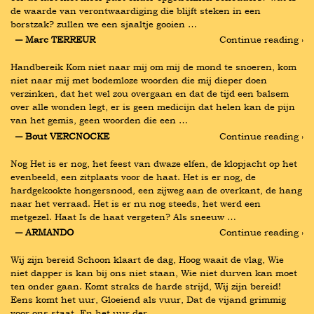
de waarde van verontwaardiging die blijft steken in een 
borstzak? zullen we een sjaaltje gooien …
― Marc TERREUR
Continue reading ›
Handbereik Kom niet naar mij om mij de mond te snoeren, kom 
niet naar mij met bodemloze woorden die mij dieper doen 
verzinken, dat het wel zou overgaan en dat de tijd een balsem 
over alle wonden legt, er is geen medicijn dat helen kan de pijn 
van het gemis, geen woorden die een …
― Bout VERCNOCKE
Continue reading ›
Nog Het is er nog, het feest van dwaze elfen, de klopjacht op het 
evenbeeld, een zitplaats voor de haat. Het is er nog, de 
hardgekookte hongersnood, een zijweg aan de overkant, de hang 
naar het verraad. Het is er nu nog steeds, het werd een 
metgezel. Haat Is de haat vergeten? Als sneeuw …
― ARMANDO
Continue reading ›
Wij zijn bereid Schoon klaart de dag, Hoog waait de vlag, Wie 
niet dapper is kan bij ons niet staan, Wie niet durven kan moet 
ten onder gaan. Komt straks de harde strijd, Wij zijn bereid! 
Eens komt het uur, Gloeiend als vuur, Dat de vijand grimmig 
voor ons staat, En het uur der …