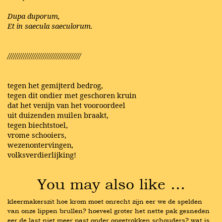
Dupa duporum,
Et in saecula saeculorum.
/////////////////////////////////////
tegen het gemijterd bedrog,
tegen dit ondier met geschoren kruin
dat het venijn van het vooroordeel
uit duizenden muilen braakt,
tegen biechtstoel,
vrome schooiers,
wezenontervingen,
volksverdierlijking!
You may also like …
kleermakerszit hoe krom moet onrecht zijn eer we de spelden 
van onze lippen brullen? hoeveel groter het nette pak gesneden 
eer de last niet meer past onder opgetrokken schouders? wat is 