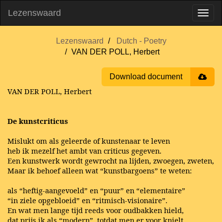
Lezenswaard
Lezenswaard
Dutch - Poetry
VAN DER POLL, Herbert
Download document
VAN DER POLL, Herbert
De kunstcriticus
Mislukt om als geleerde of kunstenaar te leven
heb ik mezelf het ambt van criticus gegeven.
Een kunstwerk wordt gewrocht na lijden, zwoegen, zweten,
Maar ik behoef alleen wat “kunstbargoens” te weten:
als “heftig-aangevoeld” en “puur” en “elementaire”
“in ziele opgebloeid” en “ritmisch-visionaire”.
En wat men lange tijd reeds voor oudbakken hield,
dat prijs ik als “modern”, totdat men er voor knielt.