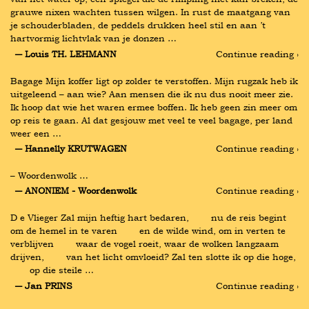
grauwe nixen wachten tussen wilgen. In rust de maatgang van 
je schouderbladen, de peddels drukken heel stil en aan ’t 
hartvormig lichtvlak van je donzen …
― Louis TH. LEHMANN
Continue reading ›
Bagage Mijn koffer ligt op zolder te verstoffen. Mijn rugzak heb ik 
uitgeleend – aan wie? Aan mensen die ik nu dus nooit meer zie. 
Ik hoop dat wie het waren ermee boffen. Ik heb geen zin meer om 
op reis te gaan. Al dat gesjouw met veel te veel bagage, per land 
weer een …
― Hannelly KRUTWAGEN
Continue reading ›
– Woordenwolk …
― ANONIEM - Woordenwolk
Continue reading ›
D e Vlieger Zal mijn heftig hart bedaren,        nu de reis begint 
om de hemel in te varen        en de wilde wind, om in verten te 
verblijven        waar de vogel roeit, waar de wolken langzaam 
drijven,        van het licht omvloeid? Zal ten slotte ik op die hoge, 
       op die steile …
― Jan PRINS
Continue reading ›