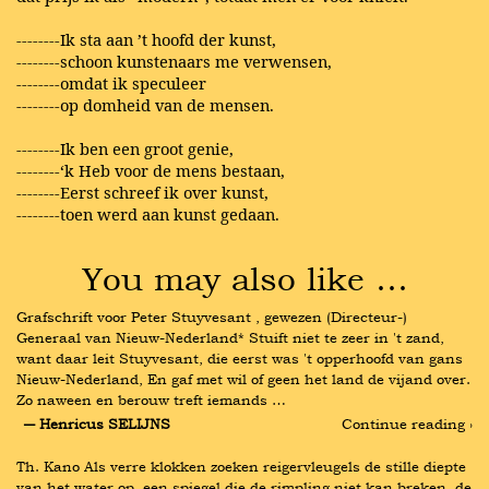
--------Ik sta aan ’t hoofd der kunst,
--------schoon kunstenaars me verwensen,
--------omdat ik speculeer
--------op domheid van de mensen.
--------Ik ben een groot genie,
--------‘k Heb voor de mens bestaan,
--------Eerst schreef ik over kunst,
--------toen werd aan kunst gedaan.
You may also like …
Grafschrift voor Peter Stuyvesant , gewezen (Directeur-) 
Generaal van Nieuw-Nederland* Stuift niet te zeer in 't zand, 
want daar leit Stuyvesant, die eerst was 't opperhoofd van gans 
Nieuw-Nederland, En gaf met wil of geen het land de vijand over. 
Zo naween en berouw treft iemands …
― Henricus SELIJNS
Continue reading ›
Th. Kano Als verre klokken zoeken reigervleugels de stille diepte 
van het water op, een spiegel die de rimpling niet kan breken, de 