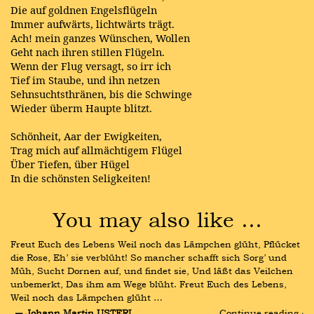
Die auf goldnen Engelsflügeln
Immer aufwärts, lichtwärts trägt.
Ach! mein ganzes Wünschen, Wollen
Geht nach ihren stillen Flügeln.
Wenn der Flug versagt, so irr ich
Tief im Staube, und ihn netzen
Sehnsuchtsthränen, bis die Schwinge
Wieder überm Haupte blitzt.
Schönheit, Aar der Ewigkeiten,
Trag mich auf allmächtigem Flügel
Über Tiefen, über Hügel
In die schönsten Seligkeiten!
You may also like …
Freut Euch des Lebens Weil noch das Lämpchen glüht, Pflücket 
die Rose, Eh’ sie verblüht! So mancher schafft sich Sorg’ und 
Müh, Sucht Dornen auf, und findet sie, Und läßt das Veilchen 
unbemerkt, Das ihm am Wege blüht. Freut Euch des Lebens, 
Weil noch das Lämpchen glüht …
― Johann Martin USTERI
Continue reading ›