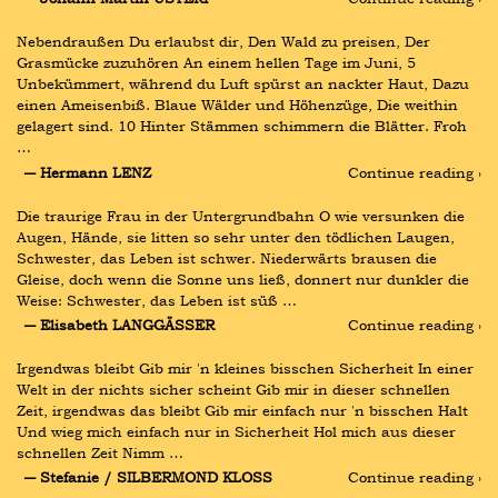
Nebendraußen Du erlaubst dir, Den Wald zu preisen, Der 
Grasmücke zuzuhören An einem hellen Tage im Juni, 5 
Unbekümmert, während du Luft spürst an nackter Haut, Dazu 
einen Ameisenbiß. Blaue Wälder und Höhenzüge, Die weithin 
gelagert sind. 10 Hinter Stämmen schimmern die Blätter. Froh 
…
― Hermann LENZ
Continue reading ›
Die traurige Frau in der Untergrundbahn O wie versunken die 
Augen, Hände, sie litten so sehr unter den tödlichen Laugen, 
Schwester, das Leben ist schwer. Niederwärts brausen die 
Gleise, doch wenn die Sonne uns ließ, donnert nur dunkler die 
Weise: Schwester, das Leben ist süß …
― Elisabeth LANGGÄSSER
Continue reading ›
Irgendwas bleibt Gib mir 'n kleines bisschen Sicherheit In einer 
Welt in der nichts sicher scheint Gib mir in dieser schnellen 
Zeit, irgendwas das bleibt Gib mir einfach nur 'n bisschen Halt 
Und wieg mich einfach nur in Sicherheit Hol mich aus dieser 
schnellen Zeit Nimm …
― Stefanie / SILBERMOND KLOSS
Continue reading ›