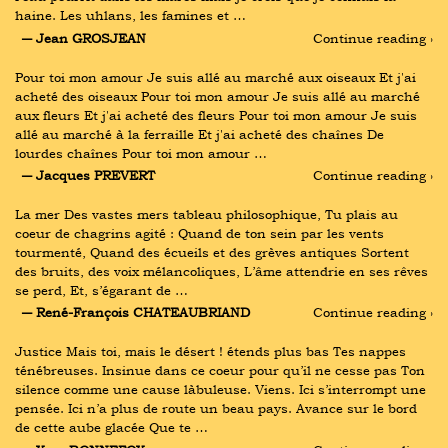
haine. Les uhlans, les famines et …
― Jean GROSJEAN
Continue reading ›
Pour toi mon amour Je suis allé au marché aux oiseaux Et j'ai 
acheté des oiseaux Pour toi mon amour Je suis allé au marché 
aux fleurs Et j'ai acheté des fleurs Pour toi mon amour Je suis 
allé au marché à la ferraille Et j'ai acheté des chaînes De 
lourdes chaînes Pour toi mon amour …
― Jacques PREVERT
Continue reading ›
La mer Des vastes mers tableau philosophique, Tu plais au 
coeur de chagrins agité : Quand de ton sein par les vents 
tourmenté, Quand des écueils et des grèves antiques Sortent 
des bruits, des voix mélancoliques, L’âme attendrie en ses rêves 
se perd, Et, s’égarant de …
― René-François CHATEAUBRIAND
Continue reading ›
Justice Mais toi, mais le désert ! étends plus bas Tes nappes 
ténébreuses. Insinue dans ce coeur pour qu’il ne cesse pas Ton 
silence comme une cause làbuleuse. Viens. Ici s’interrompt une 
pensée. Ici n’a plus de route un beau pays. Avance sur le bord 
de cette aube glacée Que te …