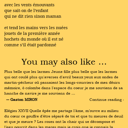
avec les vents émouvants
que sait-on de l’enfant
qui ne dit rien sinon maman
et tend les mains vers les nuées
jouets de la première année
hochets du monde où il est né
comme s’il était pardonné
You may also like …
Plus belle que les larmes Jeune fille plus belle que les larmes 
qui ont coulé plus qu'averses d'avril beaux yeux aux ondes de 
martin-pêcheur où passaient les longs-courriers de mes désirs 
mémoire, ô colombe dans l'espace du coeur je me souviens de sa 
hanche de navire je me souviens de …
― Gaston MIRON
Continue reading ›
Elégies XXVII Quelle épée me partage l’âme, m’ouvre au milieu 
du cœur ce gouffre d’être séparé de toi et que tu meures de deuil 
et que je meure ? Les roses ont la chair qui se décompose et 
l’eau pourrit dans les mares mais je crois que je connais la 