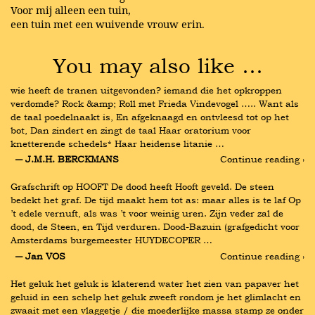
Voor mij alleen een tuin,
een tuin met een wuivende vrouw erin.
You may also like …
wie heeft de tranen uitgevonden? iemand die het opkroppen 
verdomde? Rock &amp; Roll met Frieda Vindevogel ….. Want als 
de taal poedelnaakt is, En afgeknaagd en ontvleesd tot op het 
bot, Dan zindert en zingt de taal Haar oratorium voor 
knetterende schedels* Haar heidense litanie …
― J.M.H. BERCKMANS
Continue reading ›
Grafschrift op HOOFT De dood heeft Hooft geveld. De steen 
bedekt het graf. De tijd maakt hem tot as: maar alles is te laf Op 
’t edele vernuft, als was ’t voor weinig uren. Zijn veder zal de 
dood, de Steen, en Tijd verduren. Dood-Bazuin (grafgedicht voor 
Amsterdams burgemeester HUYDECOPER …
― Jan VOS
Continue reading ›
Het geluk het geluk is klaterend water het zien van papaver het 
geluid in een schelp het geluk zweeft rondom je het glimlacht en 
zwaait met een vlaggetje / die moederlijke massa stamp ze onder 