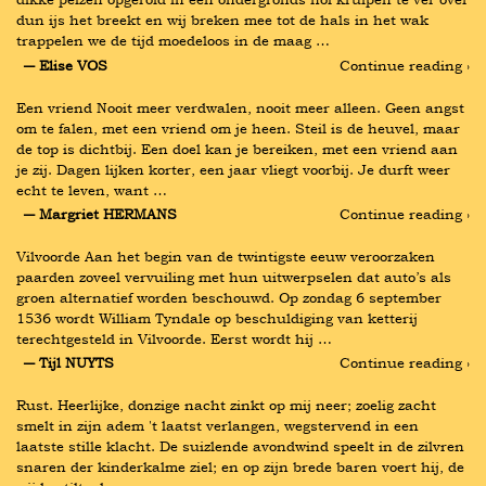
dun ijs het breekt en wij breken mee tot de hals in het wak 
trappelen we de tijd moedeloos in de maag …
― Elise VOS
Continue reading ›
Een vriend Nooit meer verdwalen, nooit meer alleen. Geen angst 
om te falen, met een vriend om je heen. Steil is de heuvel, maar 
de top is dichtbij. Een doel kan je bereiken, met een vriend aan 
je zij. Dagen lijken korter, een jaar vliegt voorbij. Je durft weer 
echt te leven, want …
― Margriet HERMANS
Continue reading ›
Vilvoorde Aan het begin van de twintigste eeuw veroorzaken 
paarden zoveel vervuiling met hun uitwerpselen dat auto’s als 
groen alternatief worden beschouwd. Op zondag 6 september 
1536 wordt William Tyndale op beschuldiging van ketterij 
terechtgesteld in Vilvoorde. Eerst wordt hij …
― Tijl NUYTS
Continue reading ›
Rust. Heerlijke, donzige nacht zinkt op mij neer; zoelig zacht 
smelt in zijn adem 't laatst verlangen, wegstervend in een 
laatste stille klacht. De suizlende avondwind speelt in de zilvren 
snaren der kinderkalme ziel; en op zijn brede baren voert hij, de 