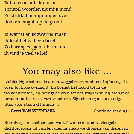
Ik bloos me alle kleuren
spruttel woorden uit mijn mond
Ze strikkelen mijn lippen over
donken languit op de grond
Ik warrel en ik zwarrel maar
ik krabbel wel een brief
Zo hardop zeggen lukt me niet
ik vind je veel te lief
You may also like …
Ladder Hij weet hoe kruinen waggelen en zuchten, hij brengt de 
ogen tot hoog overzicht, hij brengt het hoofd tot in de 
wolkenluchten, hij brengt de oren tot het vogelnest, hij brengt de 
tanden tot het vlees van vruchten. Zijn eisen zijn eenvoudig. 
Stap voor stap zal hij zich …
― Geert VAN ISTENDAEL
Continue reading ›
Standvogel misschien zijn we wel wintermoe onze vleugels 
dichtgevroren tot vuisten diep in slaap we dromen van dieren in 
dikke pelzen opgerold in een ondergronds hol kruipen te ver over 