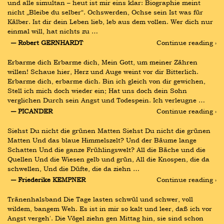
und alle simultan – heut ist mir eins klar: Biographie meint 
nicht „Bleibe du selber“. Ochswerden, Ochse sein Ist was für 
Kälber. Ist dir dein Leben lieb, leb aus dem vollen. Wer dich nur 
einmal will, hat nichts zu …
― Robert GERNHARDT
Continue reading ›
Erbarme dich Erbarme dich, Mein Gott, um meiner Zähren 
willen! Schaue hier, Herz und Auge weint vor dir Bitterlich. 
Erbarme dich, erbarme dich. Bin ich gleich von dir gewichen, 
Stell ich mich doch wieder ein; Hat uns doch dein Sohn 
verglichen Durch sein Angst und Todespein. Ich verleugne …
― PICANDER
Continue reading ›
Siehst Du nicht die grünen Matten Siehst Du nicht die grünen 
Matten Und das blaue Himmelszelt? Und der Bäume lange 
Schatten Und die ganze Frühlingswelt? All die Bäche und die 
Quellen Und die Wiesen gelb und grün, All die Knospen, die da 
schwellen, Und die Düfte, die da ziehn …
― Friederike KEMPNER
Continue reading ›
Tränenhalsband Die Tage lasten schwül und schwer, voll 
wildem, bangem Weh. Es ist in mir so kalt und leer, daß ich vor 
Angst vergeh'. Die Vögel ziehn gen Mittag hin, sie sind schon 