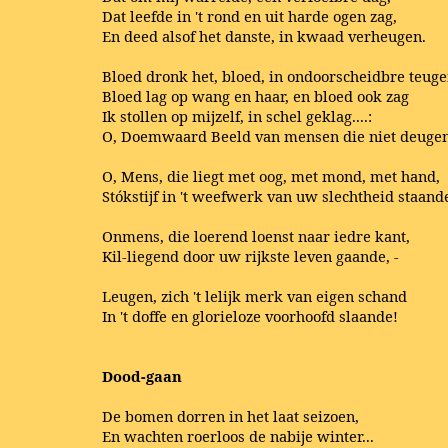
Dat leefde in 't rond en uit harde ogen zag,
En deed alsof het danste, in kwaad verheugen.
Bloed dronk het, bloed, in ondoorscheidbre teugen
Bloed lag op wang en haar, en bloed ook zag
Ik stollen op mijzelf, in schel geklag....:
O, Doemwaard Beeld van mensen die niet deuge
O, Mens, die liegt met oog, met mond, met hand,
Stókstijf in 't weefwerk van uw slechtheid staande
Onmens, die loerend loenst naar iedre kant,
Kil-liegend door uw rijkste leven gaande, -
Leugen, zich 't lelijk merk van eigen schand
In 't doffe en glorieloze voorhoofd slaande!
Dood-gaan
De bomen dorren in het laat seizoen,
En wachten roerloos de nabije winter...