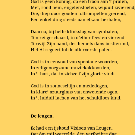
God is geen koning, op een troon aan ’t pralen,
Met, rond hem, engelenstoeten, wijduit zwierend
Die, diep door gouden loftrompetten gierend,
Een enkel ding steeds aan elkaar herhalen, –
Daarna, bij helle klinkslag van cymbalen,
Ten rei geschaard, in d’ether feesten vierend
Terwijl Zijn hand, des hemels dans bestierend,
Het Al regeert tot de allerverste palen.
God is in eenvoud van spontane woorden,
In zelfgenoegzame muziekakkoorden,
In ’t hart, dat in zichzelf zijn glorie vindt.
God is in zonneschijn en mededogen,
In klare’ azuurglans van onwetende ogen,
In ’t luiduit lachen van het schuldloos kind.
De leugen.
Ik had een íjskoud Visioen van Leugen,
Dat óm mij warrelde, één verfoeibre dag,