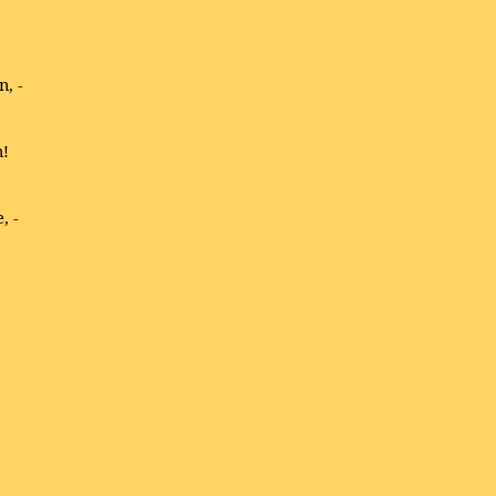
, -
n!
, -