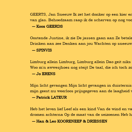
GEERTS, Jan Sneeuw Ik zet het donker op een kier en 
van glas. Behoedzaam raap ik de scherven op nog voor 
― Koos GEERDS
Oostende Justine, ik zie De jassen gaan aan Ze beta
Drinken aan zee Denken aan jou Wachten op sneeuw He
― SPINVIS
Limburg allein Limburg, Limburg allein Dao geit niks b
Woo m'n awwesjhoes nog steijt De taal, die ich toch z
― Jo ERENS
Mijn licht gevangen Mijn licht gevangen in duisterni
mijn geest nu weerloos prijsgegeven aan de laagheid
― Patrick LATEUR
Heb het leven lief Leef als een kind Van de wind en 
dromen achterna Op de maat van de seizoenen Heb het
― Han & Leo KOORENEEF & DRIESSEN