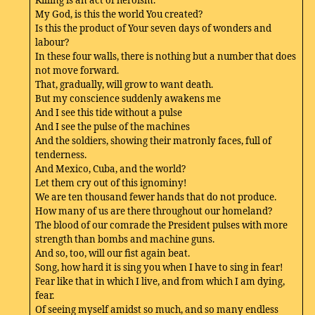
Killing is an act of heroism.
My God, is this the world You created?
Is this the product of Your seven days of wonders and
labour?
In these four walls, there is nothing but a number that does
not move forward.
That, gradually, will grow to want death.
But my conscience suddenly awakens me
And I see this tide without a pulse
And I see the pulse of the machines
And the soldiers, showing their matronly faces, full of
tenderness.
And Mexico, Cuba, and the world?
Let them cry out of this ignominy!
We are ten thousand fewer hands that do not produce.
How many of us are there throughout our homeland?
The blood of our comrade the President pulses with more
strength than bombs and machine guns.
And so, too, will our fist again beat.
Song, how hard it is sing you when I have to sing in fear!
Fear like that in which I live, and from which I am dying,
fear.
Of seeing myself amidst so much, and so many endless