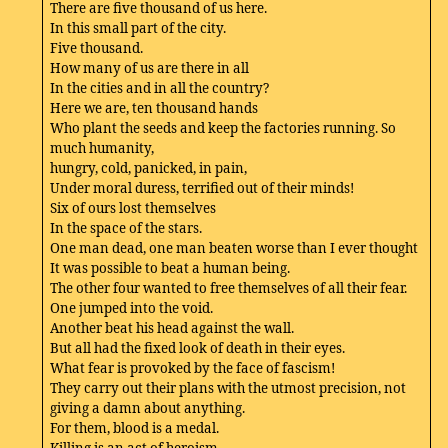
There are five thousand of us here.
In this small part of the city.
Five thousand.
How many of us are there in all
In the cities and in all the country?
Here we are, ten thousand hands
Who plant the seeds and keep the factories running. So
much humanity,
hungry, cold, panicked, in pain,
Under moral duress, terrified out of their minds!
Six of ours lost themselves
In the space of the stars.
One man dead, one man beaten worse than I ever thought
It was possible to beat a human being.
The other four wanted to free themselves of all their fear.
One jumped into the void.
Another beat his head against the wall.
But all had the fixed look of death in their eyes.
What fear is provoked by the face of fascism!
They carry out their plans with the utmost precision, not
giving a damn about anything.
For them, blood is a medal.