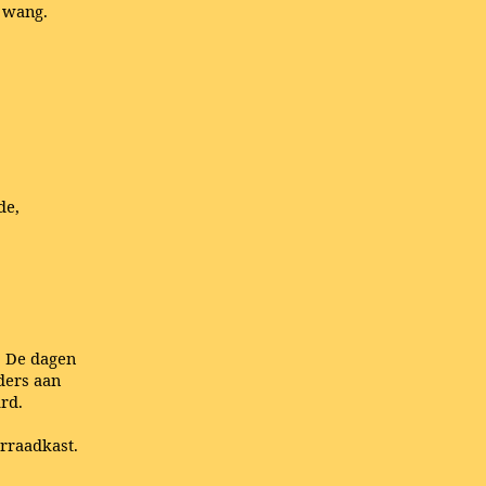
n wang.
de,
. De dagen
lders aan
ard.
orraadkast.