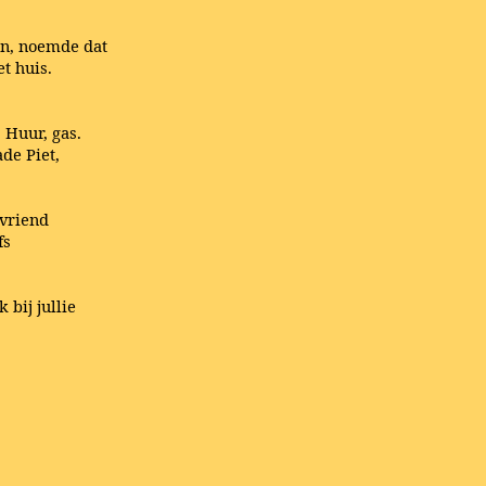
en, noemde dat
t huis.
 Huur, gas.
de Piet,
 vriend
fs
 bij jullie