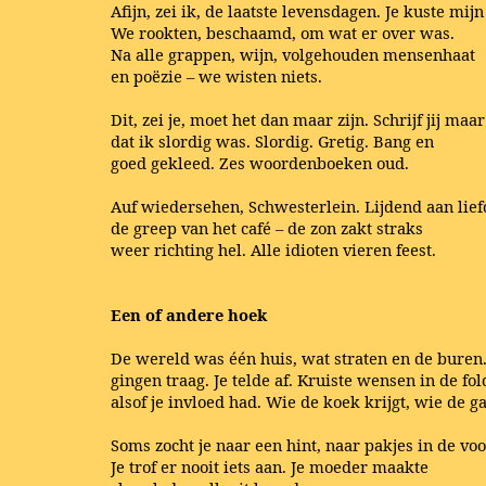
Afijn, zei ik, de laatste levensdagen. Je kuste mij
We rookten, beschaamd, om wat er over was.
Na alle grappen, wijn, volgehouden mensenhaat
en poëzie – we wisten niets.
Dit, zei je, moet het dan maar zijn. Schrijf jij maar
dat ik slordig was. Slordig. Gretig. Bang en
goed gekleed. Zes woordenboeken oud.
Auf wiedersehen, Schwesterlein. Lijdend aan lief
de greep van het café – de zon zakt straks
weer richting hel. Alle idioten vieren feest.
Een of andere hoek
De wereld was één huis, wat straten en de buren
gingen traag. Je telde af. Kruiste wensen in de fo
alsof je invloed had. Wie de koek krijgt, wie de g
Soms zocht je naar een hint, naar pakjes in de vo
Je trof er nooit iets aan. Je moeder maakte