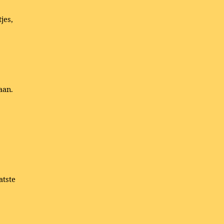
jes,
aan.
atste