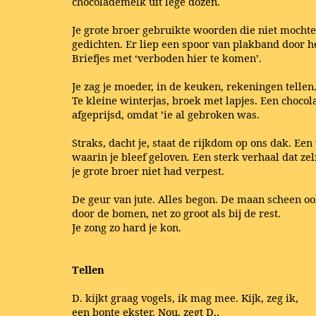
chocolademelk uit lege dozen.
Je grote broer gebruikte woorden die niet mocht
gedichten. Er liep een spoor van plakband door he
Briefjes met ‘verboden hier te komen’.
Je zag je moeder, in de keuken, rekeningen tellen.
Te kleine winterjas, broek met lapjes. Een chocola
afgeprijsd, omdat ’ie al gebroken was.
Straks, dacht je, staat de rijkdom op ons dak. Een
waarin je bleef geloven. Een sterk verhaal dat zel
je grote broer niet had verpest.
De geur van jute. Alles begon. De maan scheen ook
door de bomen, net zo groot als bij de rest.
Je zong zo hard je kon.
Tellen
D. kijkt graag vogels, ik mag mee. Kijk, zeg ik,
een bonte ekster. Nou, zegt D.,