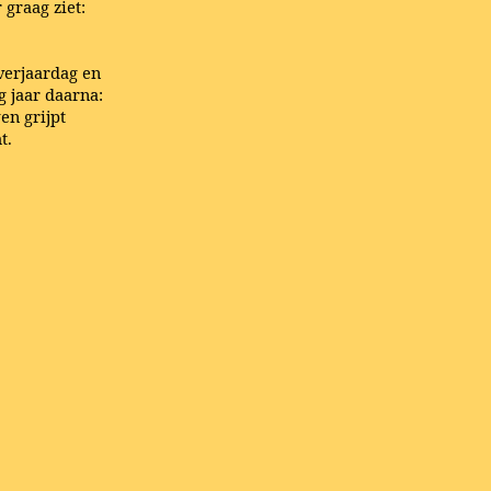
 graag ziet:
verjaardag en
g jaar daarna:
en grijpt
t.