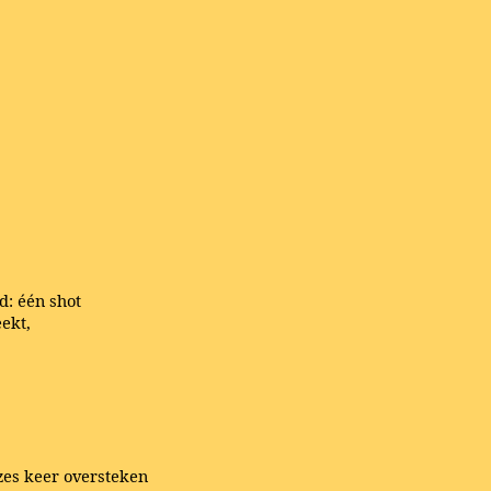
d: één shot
eekt,
 zes keer oversteken