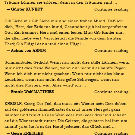
Träume können sie erlösen, denn in den Träumen sind …
― Günter KUNERT
Continue reading ›
Gib Liebe mir Gib Liebe mir und einen frohen Mund, Daß ich 
dich, Herr, der Erde tue kund, Gesundheit gib bei sorgenfreiem 
Gut, Ein frommes Herz und einen festen Mut; Gib Kinder mir, 
die aller Liebe wert, Verscheuch die Feinde von dem trauten 
Herd; Gib Flügel dann und einen Hügel …
― Achim von ARNIM
Continue reading ›
Somnambules Gedicht Wenn nur nicht dies stille Lärmen, wenn 
nur nicht dies ferne Wehen, wenn nur nicht dies sanfte Regen 
Wenn ich dich nur nicht gesehen. Wenn nur nicht dies blaue 
Leuchten, wenn nur nicht dies gelbe Schweigen, wenn nur 
nicht dies Flüstern wär. Alles würd’ ich …
― Frank-Wolf MATTHIES
Continue reading ›
KREISLR, Georg Der Tod, das muss ein Wiener sein Dort doben 
auf der goldenen Himmelbastei da sitzt unser Herrgott ganz 
munter und trinkt a Glas Wein oder zwei oder drei und schaut 
auf die Wienerstadt runter Die Geister, die geistern bei ihm um 
anand' ja er hat's in der Hand jederzeit das Glück und …
― Georg KREISLER
Continue reading ›