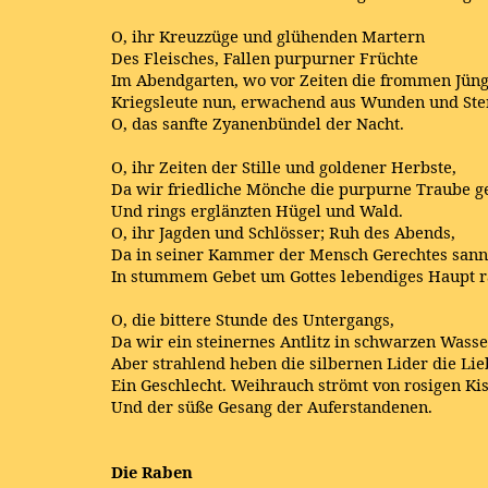
O, ihr Kreuzzüge und glühenden Martern
Des Fleisches, Fallen purpurner Früchte
Im Abendgarten, wo vor Zeiten die frommen Jüng
Kriegsleute nun, erwachend aus Wunden und St
O, das sanfte Zyanenbündel der Nacht.
O, ihr Zeiten der Stille und goldener Herbste,
Da wir friedliche Mönche die purpurne Traube ge
Und rings erglänzten Hügel und Wald.
O, ihr Jagden und Schlösser; Ruh des Abends,
Da in seiner Kammer der Mensch Gerechtes sann
In stummem Gebet um Gottes lebendiges Haupt r
O, die bittere Stunde des Untergangs,
Da wir ein steinernes Antlitz in schwarzen Wass
Aber strahlend heben die silbernen Lider die Li
Ein Geschlecht. Weihrauch strömt von rosigen Ki
Und der süße Gesang der Auferstandenen.
Die Raben