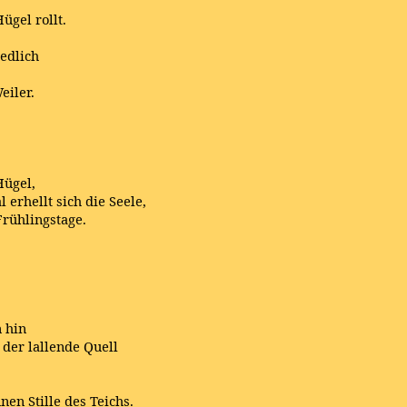
ügel rollt.
edlich
eiler.
Hügel,
erhellt sich die Seele,
rühlingstage.
 hin
 der lallende Quell
en Stille des Teichs.