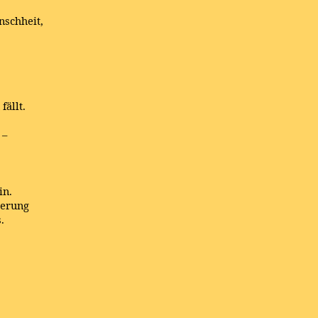
nschheit,
fällt.
 –
in.
merung
.