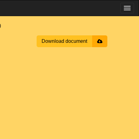
)
Download document