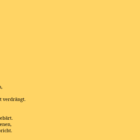
n,
t verdrängt.
ebärt.
senen,
richt.