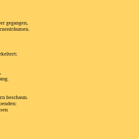
er gegangen,
ernenträumen.
keltert;
,
ang.
ern beschaun.
ebenden:
ssen