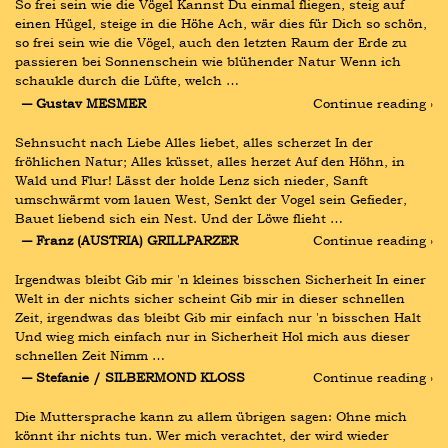
So frei sein wie die Vögel Kannst Du einmal fliegen, steig auf 
einen Hügel, steige in die Höhe Ach, wär dies für Dich so schön, 
so frei sein wie die Vögel, auch den letzten Raum der Erde zu 
passieren bei Sonnenschein wie blühender Natur Wenn ich 
schaukle durch die Lüfte, welch …
― Gustav MESMER
Continue reading ›
Sehnsucht nach Liebe Alles liebet, alles scherzet In der 
fröhlichen Natur; Alles küsset, alles herzet Auf den Höhn, in 
Wald und Flur! Lässt der holde Lenz sich nieder, Sanft 
umschwärmt vom lauen West, Senkt der Vogel sein Gefieder, 
Bauet liebend sich ein Nest. Und der Löwe flieht …
― Franz (AUSTRIA) GRILLPARZER
Continue reading ›
Irgendwas bleibt Gib mir 'n kleines bisschen Sicherheit In einer 
Welt in der nichts sicher scheint Gib mir in dieser schnellen 
Zeit, irgendwas das bleibt Gib mir einfach nur 'n bisschen Halt 
Und wieg mich einfach nur in Sicherheit Hol mich aus dieser 
schnellen Zeit Nimm …
― Stefanie / SILBERMOND KLOSS
Continue reading ›
Die Muttersprache kann zu allem übrigen sagen: Ohne mich 
könnt ihr nichts tun. Wer mich verachtet, der wird wieder 