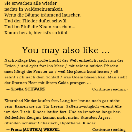
Sie erwachen alle wieder
nachts in Waldeseinsamkeit,
Wenn die Bäume träumend lauschen
Und der Flieder duftet schwül
Und im Fluß die Nixen rauschen –
Komm herab, hier ist's so kühl.
You may also like …
Nacht-Klage Das große Liecht der Welt entzeücht sich nun der 
Erden / und eylet fort ins Meer / mit seinen müden Pferden; 
man hängt die Fenster zu / weil Morpheus komt heran / eß 
sehnt sich nach dem Schlaff / was Odem blasen kan; Man sieht 
der Sternen Heer mit ihrem Golde prangen …
― Sibylla SCHWARZ
Continue reading ›
Elternlied Kinder laufen fort. Lang her kanns noch gar nicht 
sein, Kamen sie zur Tür herein, Saßen zwistiglich vereint Alle 
um den Tisch. Kinder laufen fort. Und es ist schon lange her. 
Schlechtes Zeugnis kommt nicht mehr. Stunden Ärgers, 
Stunden schwer: Scharlach, Diphtherie! Kinder …
― Franz (AUSTRIA) WERFEL
Continue reading ›