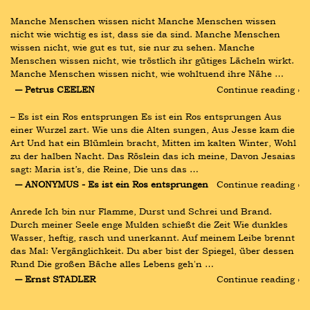
Manche Menschen wissen nicht Manche Menschen wissen 
nicht wie wichtig es ist, dass sie da sind. Manche Menschen 
wissen nicht, wie gut es tut, sie nur zu sehen. Manche 
Menschen wissen nicht, wie tröstlich ihr gütiges Lächeln wirkt. 
Manche Menschen wissen nicht, wie wohltuend ihre Nähe …
― Petrus CEELEN
Continue reading ›
– Es ist ein Ros entsprungen Es ist ein Ros entsprungen Aus 
einer Wurzel zart. Wie uns die Alten sungen, Aus Jesse kam die 
Art Und hat ein Blümlein bracht, Mitten im kalten Winter, Wohl 
zu der halben Nacht. Das Röslein das ich meine, Davon Jesaias 
sagt: Maria ist’s, die Reine, Die uns das …
― ANONYMUS - Es ist ein Ros entsprungen
Continue reading ›
Anrede Ich bin nur Flamme, Durst und Schrei und Brand. 
Durch meiner Seele enge Mulden schießt die Zeit Wie dunkles 
Wasser, heftig, rasch und unerkannt. Auf meinem Leibe brennt 
das Mal: Vergänglichkeit. Du aber bist der Spiegel, über dessen 
Rund Die großen Bäche alles Lebens geh'n …
― Ernst STADLER
Continue reading ›